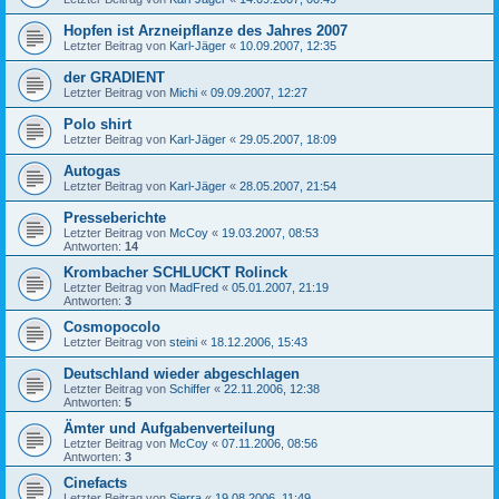
Hopfen ist Arzneipflanze des Jahres 2007
Letzter Beitrag von
Karl-Jäger
«
10.09.2007, 12:35
der GRADIENT
Letzter Beitrag von
Michi
«
09.09.2007, 12:27
Polo shirt
Letzter Beitrag von
Karl-Jäger
«
29.05.2007, 18:09
Autogas
Letzter Beitrag von
Karl-Jäger
«
28.05.2007, 21:54
Presseberichte
Letzter Beitrag von
McCoy
«
19.03.2007, 08:53
Antworten:
14
Krombacher SCHLUCKT Rolinck
Letzter Beitrag von
MadFred
«
05.01.2007, 21:19
Antworten:
3
Cosmopocolo
Letzter Beitrag von
steini
«
18.12.2006, 15:43
Deutschland wieder abgeschlagen
Letzter Beitrag von
Schiffer
«
22.11.2006, 12:38
Antworten:
5
Ämter und Aufgabenverteilung
Letzter Beitrag von
McCoy
«
07.11.2006, 08:56
Antworten:
3
Cinefacts
Letzter Beitrag von
Sierra
«
19.08.2006, 11:49