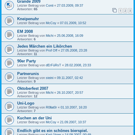
Grande 2009
Letzter Beitrag von
Conti
«
27.03.2009, 09:37
Antworten:
65
1
2
3
Kneipenuhr
Letzter Beitrag von
McCoy
«
07.01.2009, 10:52
EM 2008
Letzter Beitrag von
Michi
«
25.06.2008, 16:09
Antworten:
6
Jedes Märchen ein Likörchen
Letzter Beitrag von
Prof Off
«
27.05.2008, 23:28
Antworten:
11
90er Party
Letzter Beitrag von
dErFüRsT
«
28.02.2008, 23:33
Partnerunis
Letzter Beitrag von
steini
«
09.11.2007, 02:42
Antworten:
9
Oktoberfest 2007
Letzter Beitrag von
Michi
«
26.10.2007, 20:57
Antworten:
12
Uni-Logo
Letzter Beitrag von
R0llat0r
«
01.10.2007, 16:20
Antworten:
7
Kuchen an der Uni
Letzter Beitrag von
McCoy
«
21.09.2007, 10:37
Endlich gibt es ein schönes bierspiel.
Letzter Beitrag von
Karl-Jäger
«
14.09.2007, 00:49