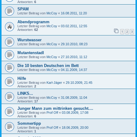
Antworten:
6
SPAM
Letzter Beitrag von
McCoy
«
16.08.2011, 11:20
Abendprogramm
Letzter Beitrag von
McCoy
«
03.02.2011, 12:55
Antworten:
62
1
2
3
Wurstwasser
Letzter Beitrag von
McCoy
«
29.10.2010, 08:23
Mutantenstadl
Letzter Beitrag von
McCoy
«
27.10.2010, 11:12
Die 10 besten Deutschen im Bett
Letzter Beitrag von
McCoy
«
04.11.2009, 14:37
Hilfe
Letzter Beitrag von
Karl-Jäger
«
29.10.2009, 21:45
Antworten:
2
LINKS...
Letzter Beitrag von
McCoy
«
31.08.2009, 11:04
Antworten:
17
Junger Mann zum mittrinken gesucht....
Letzter Beitrag von
Prof Off
«
03.08.2009, 17:08
Antworten:
6
Sommertipp
Letzter Beitrag von
Prof Off
«
18.06.2009, 20:00
Antworten:
1