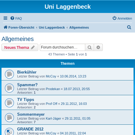
Uni Laggenbeck
FAQ
Anmelden
S
Foren-Übersicht
Uni Laggenbeck
Allgemeines
u
Allgemeines
c
Suche
Erweiterte Suche
Neues Thema
h
43 Themen • Seite
1
von
1
e
Themen
Bierkühler
Letzter Beitrag von
McCoy
«
10.06.2014, 13:23
Spammer?
Letzter Beitrag von
Prodekan
«
18.07.2013, 20:55
Antworten:
1
TV Tipps
Letzter Beitrag von
Prof Off
«
29.11.2012, 16:03
Antworten:
2
Sommermeyer
Letzter Beitrag von
Karl-Jäger
«
29.11.2011, 01:05
Antworten:
7
GRANDE 2012
Letzter Beitrag von
McCoy
«
04.10.2011, 22:04