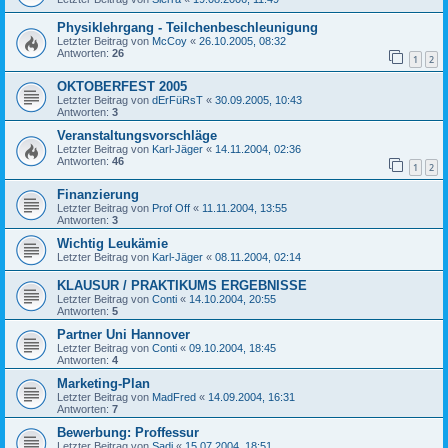
Physiklehrgang - Teilchenbeschleunigung
Letzter Beitrag von
McCoy
«
26.10.2005, 08:32
Antworten:
26
1
2
OKTOBERFEST 2005
Letzter Beitrag von
dErFüRsT
«
30.09.2005, 10:43
Antworten:
3
Veranstaltungsvorschläge
Letzter Beitrag von
Karl-Jäger
«
14.11.2004, 02:36
Antworten:
46
1
2
Finanzierung
Letzter Beitrag von
Prof Off
«
11.11.2004, 13:55
Antworten:
3
Wichtig Leukämie
Letzter Beitrag von
Karl-Jäger
«
08.11.2004, 02:14
KLAUSUR / PRAKTIKUMS ERGEBNISSE
Letzter Beitrag von
Conti
«
14.10.2004, 20:55
Antworten:
5
Partner Uni Hannover
Letzter Beitrag von
Conti
«
09.10.2004, 18:45
Antworten:
4
Marketing-Plan
Letzter Beitrag von
MadFred
«
14.09.2004, 16:31
Antworten:
7
Bewerbung: Proffessur
Letzter Beitrag von
Sadi
«
15.07.2004, 18:51