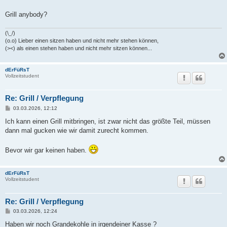
Grill anybody?
(\_/)
(o.o) Lieber einen sitzen haben und nicht mehr stehen können,
(><) als einen stehen haben und nicht mehr sitzen können...
dErFüRsT
Vollzeitstudent
Re: Grill / Verpflegung
B
03.03.2026, 12:12
e
i
Ich kann einen Grill mitbringen, ist zwar nicht das größte Teil, müssen
t
dann mal gucken wie wir damit zurecht kommen.
r
a
g
Bevor wir gar keinen haben.
dErFüRsT
Vollzeitstudent
Re: Grill / Verpflegung
B
03.03.2026, 12:24
e
i
Haben wir noch Grandekohle in irgendeiner Kasse ?