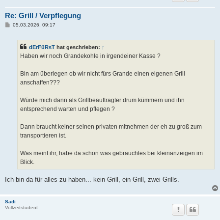
Re: Grill / Verpflegung
B
05.03.2026, 09:17
e
i
t
dErFüRsT
hat geschrieben:
↑
r
a
Haben wir noch Grandekohle in irgendeiner Kasse ?
g
Bin am überlegen ob wir nicht fürs Grande einen eigenen Grill
anschaffen???
Würde mich dann als Grillbeauftragter drum kümmern und ihn
entsprechend warten und pflegen ?
Dann braucht keiner seinen privaten mitnehmen der eh zu groß zum
transportieren ist.
Was meint ihr, habe da schon was gebrauchtes bei kleinanzeigen im
Blick.
Ich bin da für alles zu haben... kein Grill, ein Grill, zwei Grills.
Sadi
Vollzeitstudent