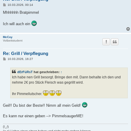
B
10.03.2026, 00:14
e
i
Mhhhhhh Bratpimmel
t
r
a
Ich will auch ein
g
McCoy
Vollzeitstudent
Re: Grill / Verpflegung
B
10.03.2026, 16:27
e
i
t
dErFüRsT
hat geschrieben:
↑
r
a
Ich habe nen Grill besorgt. Bringe den mit. Dann behalte ich den und
g
nehme 2€ pro Stück Fleisch was gegrillt wird.
Ihr Pimmellutscher.
Geil!! Du bist der Beste!! Nimm all mein Geld!
Es kann nur einen geben --> PimmelsaugerME!
(\_/)