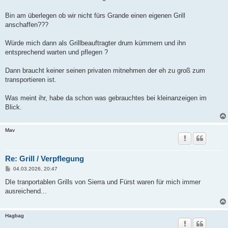
t
r
a
Bin am überlegen ob wir nicht fürs Grande einen eigenen Grill
g
anschaffen???
Würde mich dann als Grillbeauftragter drum kümmern und ihn
entsprechend warten und pflegen ?
Dann braucht keiner seinen privaten mitnehmen der eh zu groß zum
transportieren ist.
Was meint ihr, habe da schon was gebrauchtes bei kleinanzeigen im
Blick.
Mav
Re: Grill / Verpflegung
B
04.03.2026, 20:47
e
i
DIe tranportablen Grills von Sierra und Fürst waren für mich immer
t
ausreichend...
r
a
g
Hagbag