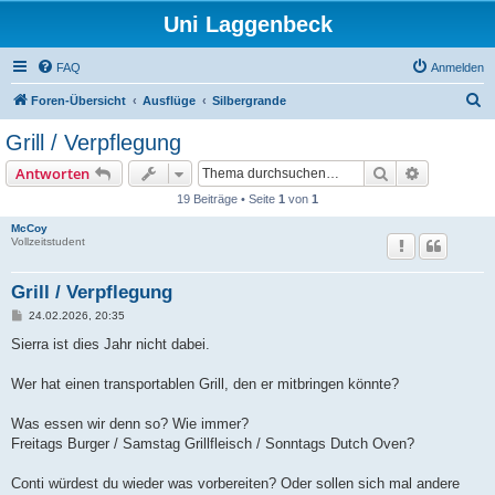
Uni Laggenbeck
FAQ
Anmelden
S
Foren-Übersicht
Ausflüge
Silbergrande
u
Grill / Verpflegung
c
Suche
Erweiterte
Antworten
h
19 Beiträge • Seite
1
von
1
e
McCoy
Vollzeitstudent
Grill / Verpflegung
B
24.02.2026, 20:35
e
i
Sierra ist dies Jahr nicht dabei.
t
r
a
Wer hat einen transportablen Grill, den er mitbringen könnte?
g
Was essen wir denn so? Wie immer?
Freitags Burger / Samstag Grillfleisch / Sonntags Dutch Oven?
Conti würdest du wieder was vorbereiten? Oder sollen sich mal andere