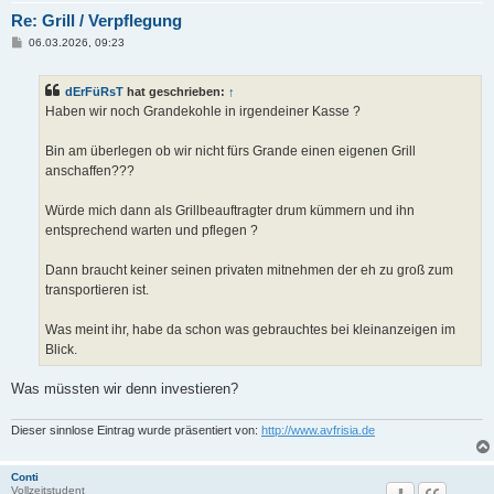
Re: Grill / Verpflegung
B
06.03.2026, 09:23
e
i
t
dErFüRsT
hat geschrieben:
↑
r
a
Haben wir noch Grandekohle in irgendeiner Kasse ?
g
Bin am überlegen ob wir nicht fürs Grande einen eigenen Grill
anschaffen???
Würde mich dann als Grillbeauftragter drum kümmern und ihn
entsprechend warten und pflegen ?
Dann braucht keiner seinen privaten mitnehmen der eh zu groß zum
transportieren ist.
Was meint ihr, habe da schon was gebrauchtes bei kleinanzeigen im
Blick.
Was müssten wir denn investieren?
Dieser sinnlose Eintrag wurde präsentiert von:
http://www.avfrisia.de
Conti
Vollzeitstudent