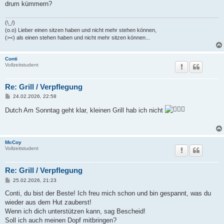
drum kümmern?
(\_/)
(o.o) Lieber einen sitzen haben und nicht mehr stehen können,
(><) als einen stehen haben und nicht mehr sitzen können...
Conti
Vollzeitstudent
Re: Grill / Verpflegung
B
24.02.2026, 22:58
e
i
Dutch Am Sonntag geht klar, kleinen Grill hab ich nicht
t
r
a
g
McCoy
Vollzeitstudent
Re: Grill / Verpflegung
B
25.02.2026, 21:23
e
i
Conti, du bist der Beste! Ich freu mich schon und bin gespannt, was du
t
wieder aus dem Hut zauberst!
r
a
Wenn ich dich unterstützen kann, sag Bescheid!
g
Soll ich auch meinen Dopf mitbringen?