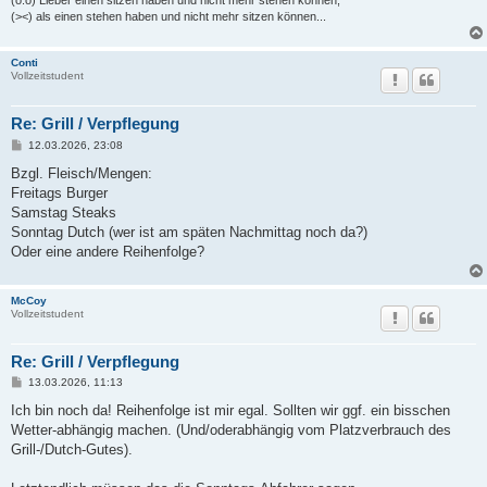
(o.o) Lieber einen sitzen haben und nicht mehr stehen können,
(><) als einen stehen haben und nicht mehr sitzen können...
Conti
Vollzeitstudent
Re: Grill / Verpflegung
B
12.03.2026, 23:08
e
i
Bzgl. Fleisch/Mengen:
t
Freitags Burger
r
a
Samstag Steaks
g
Sonntag Dutch (wer ist am späten Nachmittag noch da?)
Oder eine andere Reihenfolge?
McCoy
Vollzeitstudent
Re: Grill / Verpflegung
B
13.03.2026, 11:13
e
i
Ich bin noch da! Reihenfolge ist mir egal. Sollten wir ggf. ein bisschen
t
Wetter-abhängig machen. (Und/oderabhängig vom Platzverbrauch des
r
a
Grill-/Dutch-Gutes).
g