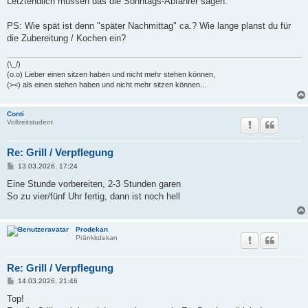
Letztendlich müssen das die Sonntags-Abfahrer sagen.
PS: Wie spät ist denn "später Nachmittag" ca.? Wie lange planst du für
die Zubereitung / Kochen ein?
(\_/)
(o.o) Lieber einen sitzen haben und nicht mehr stehen können,
(><) als einen stehen haben und nicht mehr sitzen können...
Conti
Vollzeitstudent
Re: Grill / Verpflegung
B
13.03.2026, 17:24
e
i
Eine Stunde vorbereiten, 2-3 Stunden garen
t
So zu vier/fünf Uhr fertig, dann ist noch hell
r
a
g
Prodekan
Pränkkdekan
Re: Grill / Verpflegung
B
14.03.2026, 21:46
e
i
Top!
t