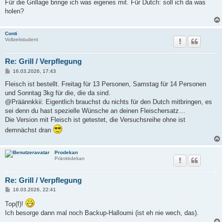
Für die Grillage bringe ich was eigenes mit. Für Dutch: soll ich da was
r
a
holen?
g
Conti
Vollzeitstudent
Re: Grill / Verpflegung
B
16.03.2026, 17:43
e
i
Fleisch ist bestellt. Freitag für 13 Personen, Samstag für 14 Personen
t
und Sonntag 3kg für die, die da sind.
r
a
@Präännkkii: Eigentlich brauchst du nichts für den Dutch mitbringen, es
g
sei denn du hast spezielle Wünsche an deinen Fleischersatz…
Die Version mit Fleisch ist getestet, die Versuchsreihe ohne ist
demnächst dran
Prodekan
Pränkkdekan
Re: Grill / Verpflegung
B
16.03.2026, 22:41
e
i
Top(f)!
t
Ich besorge dann mal noch Backup-Halloumi (ist eh nie wech, das).
r
a