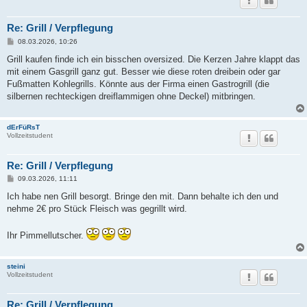
Re: Grill / Verpflegung
B
08.03.2026, 10:26
e
i
Grill kaufen finde ich ein bisschen oversized. Die Kerzen Jahre klappt das
t
mit einem Gasgrill ganz gut. Besser wie diese roten dreibein oder gar
r
a
Fußmatten Kohlegrills. Könnte aus der Firma einen Gastrogrill (die
g
silbernen rechteckigen dreiflammigen ohne Deckel) mitbringen.
dErFüRsT
Vollzeitstudent
Re: Grill / Verpflegung
B
09.03.2026, 11:11
e
i
Ich habe nen Grill besorgt. Bringe den mit. Dann behalte ich den und
t
nehme 2€ pro Stück Fleisch was gegrillt wird.
r
a
g
Ihr Pimmellutscher.
steini
Vollzeitstudent
Re: Grill / Verpflegung