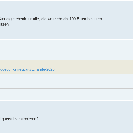
euergeschenk für alle, die wo mehr als 100 Etten besitzen.
itzen.
e.codepunks.net/party ... rande-2025
l quersubventionieren?