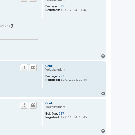
o
Beiträge:
672
b
Registriert:
12.07.2004, 11:34
e
n
ichen (!)
N
a
c
Conti
h
Vollzeitstudent
o
Beiträge:
227
b
Registriert:
12.07.2004, 13:45
e
n
N
a
c
Conti
h
Vollzeitstudent
o
Beiträge:
227
b
Registriert:
12.07.2004, 13:45
e
n
N
a