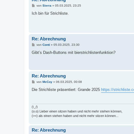
B
von
Sierra
»
05.03.2025, 23:25
e
i
Ich bin für Strichliste.
t
r
a
g
Re: Abrechnung
B
von
Conti
»
05.03.2025, 23:30
e
i
Gibt’s Dash-Buttons mit bierstrichlistenfunktion?
t
r
a
g
Re: Abrechnung
B
von
McCoy
»
06.03.2025, 00:08
e
i
Die Strichliste präsentiert: Grande 2025
https://strichliste
t
r
a
g
(\_/)
(o.o) Lieber einen sitzen haben und nicht mehr stehen können,
(><) als einen stehen haben und nicht mehr sitzen können...
Re: Abrechnung