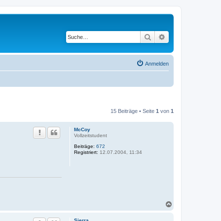
Suche
Erweiterte Suche
Anmelden
15 Beiträge • Seite
1
von
1
McCoy
Vollzeitstudent
Beiträge:
672
Registriert:
12.07.2004, 11:34
N
a
c
Sierra