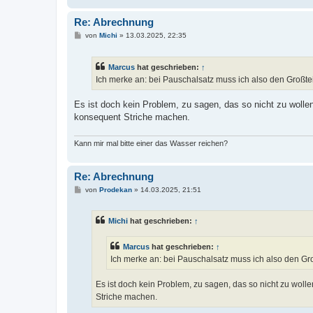
Re: Abrechnung
B
von
Michi
»
13.03.2025, 22:35
e
i
t
Marcus
hat geschrieben:
↑
r
a
Ich merke an: bei Pauschalsatz muss ich also den Großte
g
Es ist doch kein Problem, zu sagen, das so nicht zu wolle
konsequent Striche machen.
Kann mir mal bitte einer das Wasser reichen?
Re: Abrechnung
B
von
Prodekan
»
14.03.2025, 21:51
e
i
t
Michi
hat geschrieben:
↑
r
a
g
Marcus
hat geschrieben:
↑
Ich merke an: bei Pauschalsatz muss ich also den Gr
Es ist doch kein Problem, zu sagen, das so nicht zu wol
Striche machen.