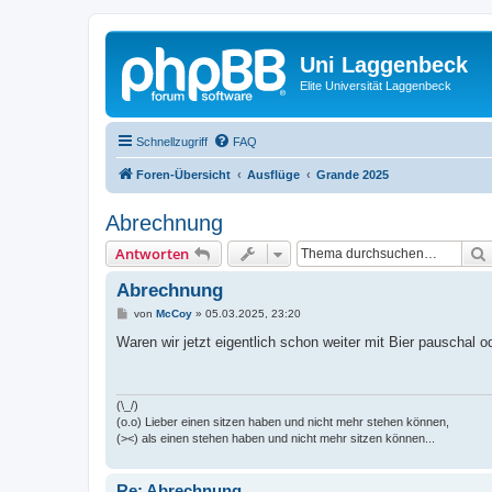
Uni Laggenbeck
Elite Universität Laggenbeck
Schnellzugriff
FAQ
Foren-Übersicht
Ausflüge
Grande 2025
Abrechnung
Antworten
Abrechnung
B
von
McCoy
»
05.03.2025, 23:20
e
i
Waren wir jetzt eigentlich schon weiter mit Bier pauschal od
t
r
a
g
(\_/)
(o.o) Lieber einen sitzen haben und nicht mehr stehen können,
(><) als einen stehen haben und nicht mehr sitzen können...
Re: Abrechnung