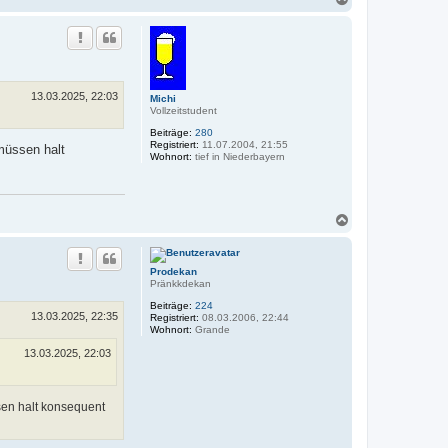
a
c
h
o
b
e
n
13.03.2025, 22:03
Michi
Vollzeitstudent
Beiträge:
280
Registriert:
11.07.2004, 21:55
müssen halt
Wohnort:
tief in Niederbayern
N
a
c
h
Prodekan
o
Pränkkdekan
b
e
Beiträge:
224
n
13.03.2025, 22:35
Registriert:
08.03.2006, 22:44
Wohnort:
Grande
13.03.2025, 22:03
sen halt konsequent