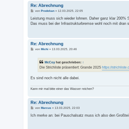
Re: Abrechnung
B
von
Prodekan
»
12.03.2025, 22:05
e
i
Leistung muss sich wieder lohnen. Daher ganz klar 200% St
t
Das muss bei der Infrastrukturbremse wohl noch mit dran s
r
a
g
Re: Abrechnung
B
von
Michi
»
13.03.2025, 20:46
e
i
t
McCoy
hat geschrieben:
↑
r
a
Die Strichliste präsentiert: Grande 2025
https://strichlist
g
Es sind noch nicht alle dabei.
Kann mir mal bitte einer das Wasser reichen?
Re: Abrechnung
B
von
Marcus
»
13.03.2025, 22:03
e
i
Ich merke an: bei Pauschalsatz muss ich also den Großtei
t
r
a
g