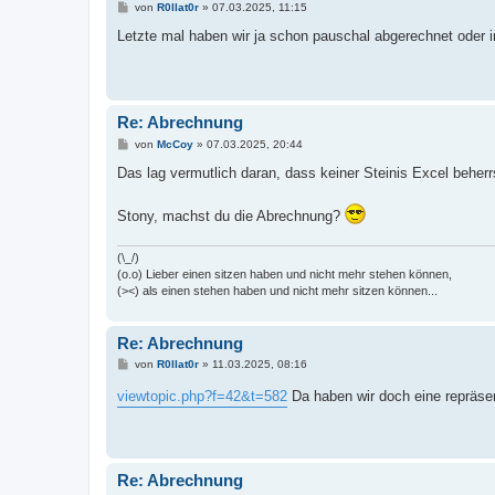
B
von
R0llat0r
»
07.03.2025, 11:15
e
i
Letzte mal haben wir ja schon pauschal abgerechnet oder ir
t
r
a
g
Re: Abrechnung
B
von
McCoy
»
07.03.2025, 20:44
e
i
Das lag vermutlich daran, dass keiner Steinis Excel beherrs
t
r
a
Stony, machst du die Abrechnung?
g
(\_/)
(o.o) Lieber einen sitzen haben und nicht mehr stehen können,
(><) als einen stehen haben und nicht mehr sitzen können...
Re: Abrechnung
B
von
R0llat0r
»
11.03.2025, 08:16
e
i
viewtopic.php?f=42&t=582
Da haben wir doch eine repräs
t
r
a
g
Re: Abrechnung