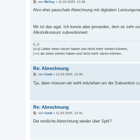
B
von
McCoy
»
11.03.2025, 12:48
e
i
Also eher pauschale Abrechnung mit digitalem Leistungsn
t
r
a
g
Mir ist das egal. Ich kenne aber jemanden, dem es sehr un
Alkoholkonsum subventioniert.
(\_/)
(o.o) Lieber einen sitzen haben und nicht mehr stehen können,
(><) als einen stehen haben und nicht mehr sitzen können...
Re: Abrechnung
B
von
Conti
»
11.03.2025, 13:30
e
i
Tja, dann müssen wir wohl mitziehen um die Subvention z
t
r
a
g
Re: Abrechnung
B
von
Conti
»
11.03.2025, 13:31
e
i
Die restliche Abrechnung wieder über Split?
t
r
a
g