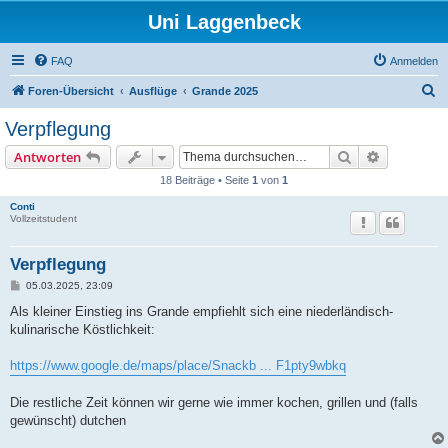
Uni Laggenbeck
FAQ
Anmelden
S
Foren-Übersicht
Ausflüge
Grande 2025
u
Verpflegung
c
Suche
Erweiterte
Antworten
h
18 Beiträge • Seite
1
von
1
e
Conti
Vollzeitstudent
Verpflegung
B
05.03.2025, 23:09
e
i
Als kleiner Einstieg ins Grande empfiehlt sich eine niederländisch-
t
kulinarische Köstlichkeit:
r
a
g
https://www.google.de/maps/place/Snackb ... F1pty9wbkq
Die restliche Zeit können wir gerne wie immer kochen, grillen und (falls
gewünscht) dutchen