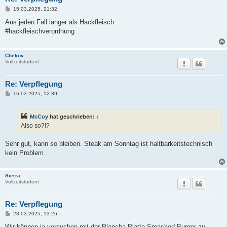
B
15.03.2025, 21:32
e
i
Aus jeden Fall länger als Hackfleisch.
t
#hackfleischverordnung
r
a
g
Chekov
Vollzeitstudent
Re: Verpflegung
B
16.03.2025, 12:39
e
i
t
McCoy
hat geschrieben:
↑
r
a
Also so?!?
g
Sehr gut, kann so bleiben. Steak am Sonntag ist haltbarkeitstechnisch
kein Problem.
Sierra
Vollzeitstudent
Re: Verpflegung
B
23.03.2025, 13:26
e
i
Wir können ja versuchen mit der Plancha-Platte Smashed Burger zu