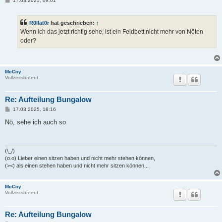
17.03.2025, 09:01
e
i
t
R0llat0r
hat geschrieben:
↑
r
a
Wenn ich das jetzt richtig sehe, ist ein Feldbett nicht mehr von Nöten
g
oder?
McCoy
Vollzeitstudent
Re: Aufteilung Bungalow
B
17.03.2025, 18:16
e
i
Nö, sehe ich auch so
t
r
a
g
(\_/)
(o.o) Lieber einen sitzen haben und nicht mehr stehen können,
(><) als einen stehen haben und nicht mehr sitzen können...
McCoy
Vollzeitstudent
Re: Aufteilung Bungalow