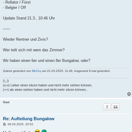
- Rollator / Fürst
- Belgier / Off
Update Stand 21.3., 10:46 Uhr
------
Wieder Rentner und Zivis?
Wer teilt sich mit wem das Zimmer?
Wir haben einen 6er und einen 8er Bungalow, oder?
Zuletzt geändert von
McCoy
am 21.03.2025, 11:46, insgesamt 6-mal geändert.
(\_/)
(o.o) Lieber einen sitzen haben und nicht mehr stehen können,
(><) als einen stehen haben und nicht mehr sitzen können...
Gast
Re: Aufteilung Bungalow
B
06.03.2025, 20:52
e
i