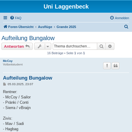
Uni Laggenbeck
FAQ
Anmelden
S
Foren-Übersicht
Ausflüge
Grande 2025
u
Aufteilung Bungalow
c
Suche
Erweiterte
Antworten
h
16 Beiträge • Seite
1
von
1
e
McCoy
Vollzeitstudent
Aufteilung Bungalow
B
05.03.2025, 23:07
e
i
Rentner:
t
- McCoy / Sailor
r
a
- Pränki / Conti
g
- Sierra / vBraijn
Zivis:
- Mav / Sadi
- Hagbag