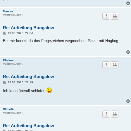
Marcus
Vollzeitstudent
Re: Aufteilung Bungalow
B
13.03.2025, 22:04
e
i
Bei mir kannst du das Fragezeichen wegmachen. Passt mit Hagbag.
t
r
a
g
Chekov
Vollzeitstudent
Re: Aufteilung Bungalow
B
13.03.2025, 22:19
e
i
Ich kann überall schlafen
t
r
a
g
R0llat0r
Vollzeitstudent
Re: Aufteilung Bungalow
B