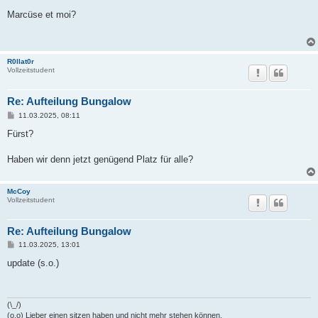
e
i
Marcüse et moi?
t
r
a
g
R0llat0r
Vollzeitstudent
Re: Aufteilung Bungalow
B
11.03.2025, 08:11
e
i
Fürst?
t
r
a
Haben wir denn jetzt genügend Platz für alle?
g
McCoy
Vollzeitstudent
Re: Aufteilung Bungalow
B
11.03.2025, 13:01
e
i
update (s.o.)
t
r
a
g
(\_/)
(o.o) Lieber einen sitzen haben und nicht mehr stehen können,