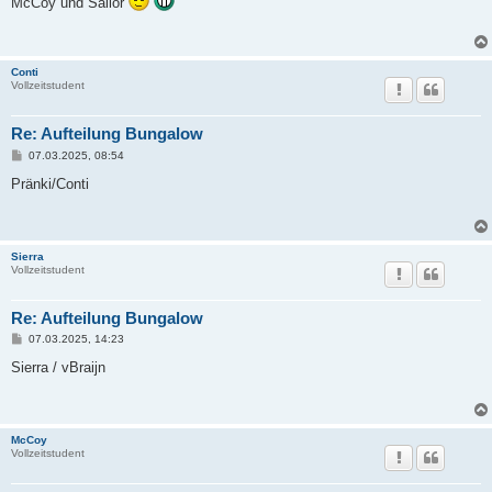
McCoy und Sailor
t
r
a
g
Conti
Vollzeitstudent
Re: Aufteilung Bungalow
B
07.03.2025, 08:54
e
i
Pränki/Conti
t
r
a
g
Sierra
Vollzeitstudent
Re: Aufteilung Bungalow
B
07.03.2025, 14:23
e
i
Sierra / vBraijn
t
r
a
g
McCoy
Vollzeitstudent