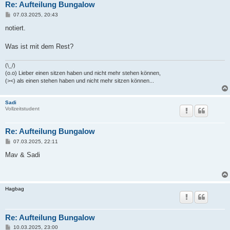
Re: Aufteilung Bungalow
B
07.03.2025, 20:43
e
i
notiert.
t
r
a
Was ist mit dem Rest?
g
(\_/)
(o.o) Lieber einen sitzen haben und nicht mehr stehen können,
(><) als einen stehen haben und nicht mehr sitzen können...
Sadi
Vollzeitstudent
Re: Aufteilung Bungalow
B
07.03.2025, 22:11
e
i
Mav & Sadi
t
r
a
g
Hagbag
Re: Aufteilung Bungalow
B
10.03.2025, 23:00