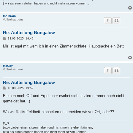
(><) als einen stehen haben und nicht mehr sitzen können...
the brain
Vollzeitstudent
Re: Aufteilung Bungalow
B
13.03.2025, 19:49
e
i
Mir ist egal mit wem ich in einen Zimmer schlafe, Hauptsache ein Bett
t
r
a
g
McCoy
Vollzeitstudent
Re: Aufteilung Bungalow
B
13.03.2025, 19:52
e
i
Bleiben noch Off und Erpel über (wobei sich letzterer immer noch nicht
t
gemeldet hat...)
r
a
g
Wo wir Rollis Feldbett hinpacken entscheiden wir vor Ort, oder??
(\_/)
(o.o) Lieber einen sitzen haben und nicht mehr stehen können,
(><) als einen stehen haben und nicht mehr sitzen können...