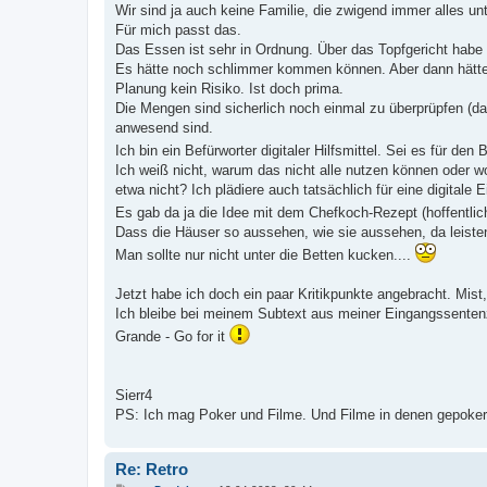
Wir sind ja auch keine Familie, die zwigend immer alles 
Für mich passt das.
Das Essen ist sehr in Ordnung. Über das Topfgericht habe ic
Es hätte noch schlimmer kommen können. Aber dann hätte m
Planung kein Risiko. Ist doch prima.
Die Mengen sind sicherlich noch einmal zu überprüpfen (d
anwesend sind.
Ich bin ein Befürworter digitaler Hilfsmittel. Sei es für de
Ich weiß nicht, warum das nicht alle nutzen können oder wo
etwa nicht? Ich plädiere auch tatsächlich für eine digitale E
Es gab da ja die Idee mit dem Chefkoch-Rezept (hoffentlich
Dass die Häuser so aussehen, wie sie aussehen, da leisten w
Man sollte nur nicht unter die Betten kucken....
Jetzt habe ich doch ein paar Kritikpunkte angebracht. Mist,
Ich bleibe bei meinem Subtext aus meiner Eingangssenten
Grande - Go for it
Sierr4
PS: Ich mag Poker und Filme. Und Filme in denen gepokert 
Re: Retro