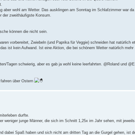
t.
lag aber wohl am Wetter. Das ausklingen am Sonntag im Schlafzimmer war da e
er der zweithäufigste Konsum.
ische können die nicht sein.
aren vorbereitet, Zwiebeln (und Paprika für Veggie) schneiden hat natürlich 
as ist kein Aufwand. Ist eine Aktion, die bei schönem Wetter natürlich meh
iten/Tagen schwierig, aber es gab ja wohl keine leerfahrten. @Roland und @
r fahren über Ostern
iterleben durfte.
er weniger junge Männer, die sich im Schnitt 1,25x im Jahr sehen, mit jeweil
 und dabei Spaß haben und sich nicht am dritten Tag an die Gurgel gehen, ist