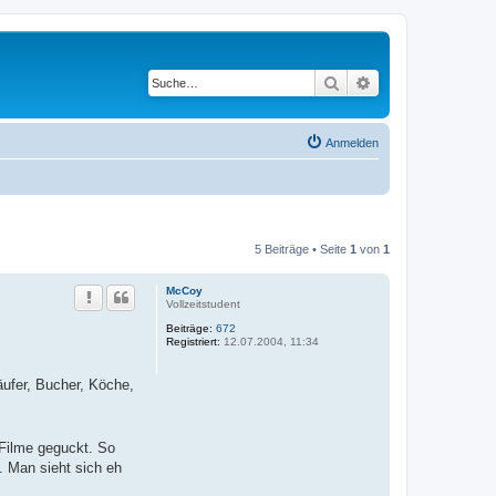
Suche
Erweiterte Suche
Anmelden
5 Beiträge • Seite
1
von
1
McCoy
Vollzeitstudent
Beiträge:
672
Registriert:
12.07.2004, 11:34
ufer, Bucher, Köche,
 Filme geguckt. So
. Man sieht sich eh