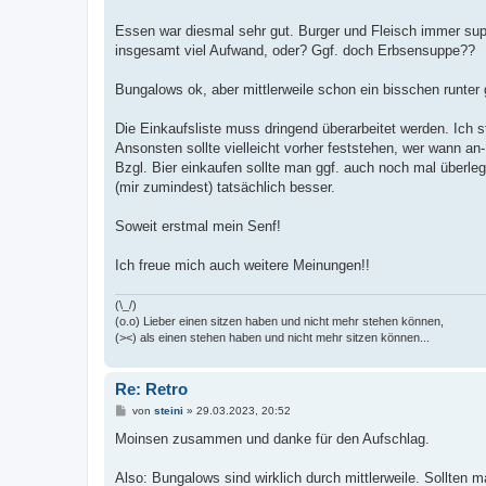
Essen war diesmal sehr gut. Burger und Fleisch immer sup
insgesamt viel Aufwand, oder? Ggf. doch Erbsensuppe??
Bungalows ok, aber mittlerweile schon ein bisschen runte
Die Einkaufsliste muss dringend überarbeitet werden. Ich 
Ansonsten sollte vielleicht vorher feststehen, wer wann a
Bzgl. Bier einkaufen sollte man ggf. auch noch mal überl
(mir zumindest) tatsächlich besser.
Soweit erstmal mein Senf!
Ich freue mich auch weitere Meinungen!!
(\_/)
(o.o) Lieber einen sitzen haben und nicht mehr stehen können,
(><) als einen stehen haben und nicht mehr sitzen können...
Re: Retro
B
von
steini
»
29.03.2023, 20:52
e
i
Moinsen zusammen und danke für den Aufschlag.
t
r
a
Also: Bungalows sind wirklich durch mittlerweile. Sollten