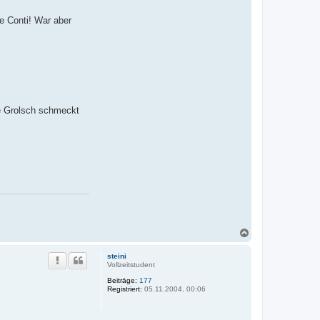
e Conti! War aber
he Grolsch schmeckt
N
a
c
steini
h
Vollzeitstudent
o
Beiträge:
177
b
Registriert:
05.11.2004, 00:06
e
n