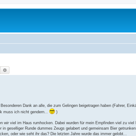
Suche
Erweiterte Suche
Besonderen Dank an alle, die zum Gelingen beigetragen haben (Fahrer, Einkä
ank muss ich nicht gendern...
)
en wir viel im Haus rumhocken. Dabei wurden für mein Empfinden viel zu viel
eber in geselliger Runde dummes Zeugs gelabert und gemeinsam Bier getrunken
ken, oder wie seht ihr das? Die letzten Jahre wurde das immer gelobt...