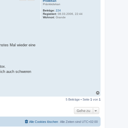
Prodekan
o
Pränkkdekan
b
e
Beiträge:
224
n
Registriert:
08.03.2006, 22:44
Wohnort:
Grande
hstes Mal wieder eine
tox.
e ich auch schweren
N
a
5 Beiträge • Seite
1
von
1
c
h
o
Gehe zu
b
e
n
Alle Cookies löschen
Alle Zeiten sind
UTC+02:00