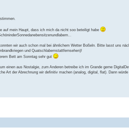
ustimmen.
 auf mein Haupt, dass ich mich da nicht soo beteiligt habe
t SchöninderSonnedanebensitzenundlabern...
konnten wir auch schon mal bei ähnlichem Wetter Boßeln. Bitte lasst uns näc
nbrandkriegen und Quatschlabernstattfernsehen)!
erem Bett am Sonntag sehr gut
 zum einen aus Nostalgie, zum Anderen betreibe ich im Grande gerne DigitalDe
e Art der Abrechnung wir definitiv machen (analog, digital, flat). Dann würd