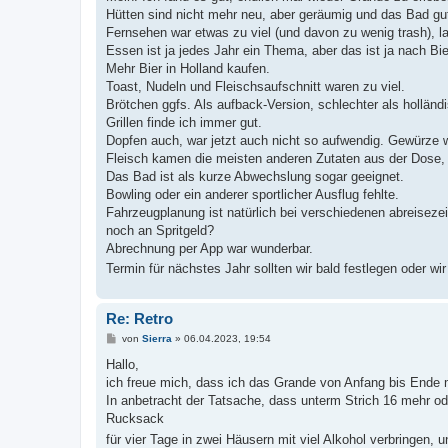
t
Hütten sind nicht mehr neu, aber geräumig und das Bad gu
r
a
Fernsehen war etwas zu viel (und davon zu wenig trash), 
g
Essen ist ja jedes Jahr ein Thema, aber das ist ja nach Bi
Mehr Bier in Holland kaufen.
Toast, Nudeln und Fleischsaufschnitt waren zu viel.
Brötchen ggfs. Als aufback-Version, schlechter als holländ
Grillen finde ich immer gut.
Dopfen auch, war jetzt auch nicht so aufwendig. Gewürze w
Fleisch kamen die meisten anderen Zutaten aus der Dose, d
Das Bad ist als kurze Abwechslung sogar geeignet.
Bowling oder ein anderer sportlicher Ausflug fehlte.
Fahrzeugplanung ist natürlich bei verschiedenen abreiseze
noch an Spritgeld?
Abrechnung per App war wunderbar.
Termin für nächstes Jahr sollten wir bald festlegen oder wi
Re: Retro
B
von
Sierra
»
06.04.2023, 19:54
e
i
Hallo,
t
ich freue mich, dass ich das Grande von Anfang bis Ende m
r
a
In anbetracht der Tatsache, dass unterm Strich 16 mehr od
g
Rucksack
für vier Tage in zwei Häusern mit viel Alkohol verbringen,