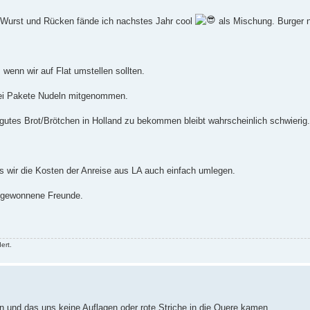
s Wurst und Rücken fände ich nachstes Jahr cool
als Mischung. Burger 
 wenn wir auf Flat umstellen sollten.
zwei Pakete Nudeln mitgenommen.
 gutes Brot/Brötchen in Holland zu bekommen bleibt wahrscheinlich schwierig.
ass wir die Kosten der Anreise aus LA auch einfach umlegen.
b gewonnene Freunde.
ert.
en und das uns keine Auflagen oder rote Striche in die Quere kamen.