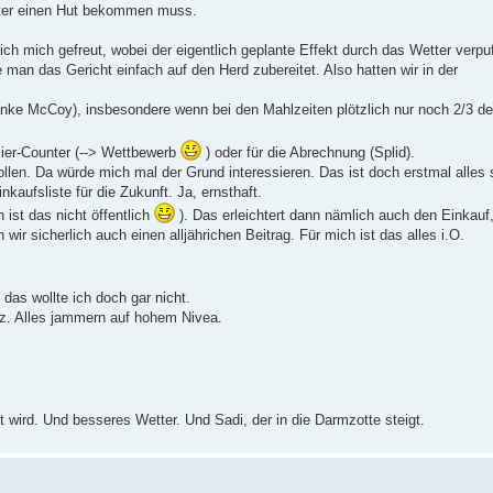
unter einen Hut bekommen muss.
h mich gefreut, wobei der eigentlich geplante Effekt durch das Wetter verpuff
an das Gericht einfach auf den Herd zubereitet. Also hatten wir in der
anke McCoy), insbesondere wenn bei den Mahlzeiten plötzlich nur noch 2/3 d
n Bier-Counter (--> Wettbewerb
) oder für die Abrechnung (Splid).
llen. Da würde mich mal der Grund interessieren. Das ist doch erstmal alles s
inkaufsliste für die Zukunft. Ja, ernsthaft.
 ist das nicht öffentlich
). Das erleichtert dann nämlich auch den Einkauf
ir sicherlich auch einen alljährichen Beitrag. Für mich ist das alles i.O.
 das wollte ich doch gar nicht.
z. Alles jammern auf hohem Nivea.
wird. Und besseres Wetter. Und Sadi, der in die Darmzotte steigt.