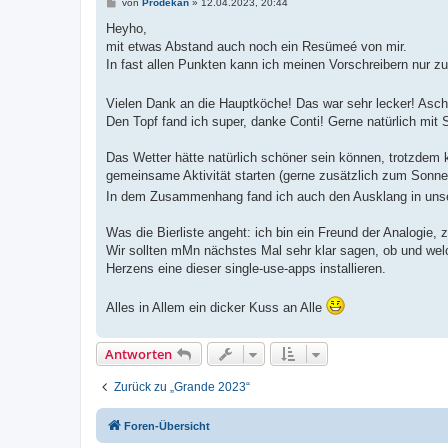
B
von
Prodekan
»
12.04.2023, 20:44
e
i
Heyho,
t
mit etwas Abstand auch noch ein Resümeé von mir.
r
a
In fast allen Punkten kann ich meinen Vorschreibern nur z
g
Vielen Dank an die Hauptköche! Das war sehr lecker! Asche
Den Topf fand ich super, danke Conti! Gerne natürlich mi
Das Wetter hätte natürlich schöner sein können, trotzdem 
gemeinsame Aktivität starten (gerne zusätzlich zum Sonne
In dem Zusammenhang fand ich auch den Ausklang in uns
Was die Bierliste angeht: ich bin ein Freund der Analogie,
Wir sollten mMn nächstes Mal sehr klar sagen, ob und welch
Herzens eine dieser single-use-apps installieren.
Alles in Allem ein dicker Kuss an Alle
Antworten
Zurück zu „Grande 2023“
Foren-Übersicht