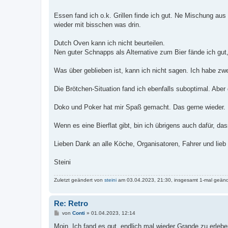
g
Essen fand ich o.k. Grillen finde ich gut. Ne Mischung au
wieder mit bisschen was drin.
Dutch Oven kann ich nicht beurteilen.
Nen guter Schnapps als Alternative zum Bier fände ich gut,
Was über geblieben ist, kann ich nicht sagen. Ich habe 
Die Brötchen-Situation fand ich ebenfalls suboptimal. Aber
Doko und Poker hat mir Spaß gemacht. Das gerne wieder.
Wenn es eine Bierflat gibt, bin ich übrigens auch dafür, d
Lieben Dank an alle Köche, Organisatoren, Fahrer und lie
Steini
Zuletzt geändert von
steini
am 03.04.2023, 21:30, insgesamt 1-mal geänd
Re: Retro
B
von
Conti
»
01.04.2023, 12:14
e
i
Moin. Ich fand es gut, endlich mal wieder Grande zu erleb