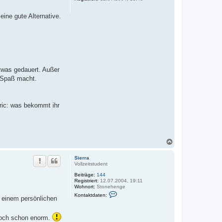
e
n
ine gute Alternative.
etwas gedauert. Außer
r Spaß macht.
Eric: was bekommt ihr
N
a
c
Sierra
h
Vollzeitstudent
o
Beiträge:
144
b
Registriert:
12.07.2004, 19:11
e
Wohnort:
Stonehenge
n
K
Kontaktdaten:
s einem persönlichen
o
n
t
a
 doch schon enorm.
k