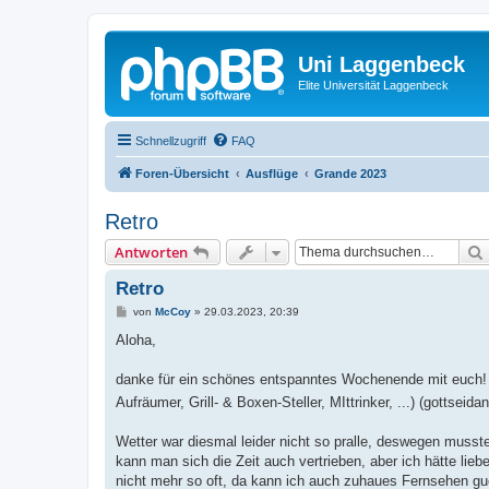
Uni Laggenbeck
Elite Universität Laggenbeck
Schnellzugriff
FAQ
Foren-Übersicht
Ausflüge
Grande 2023
Retro
Antworten
Retro
B
von
McCoy
»
29.03.2023, 20:39
e
i
Aloha,
t
r
a
danke für ein schönes entspanntes Wochenende mit euch! 
g
Aufräumer, Grill- & Boxen-Steller, MIttrinker, ...) (gottseid
Wetter war diesmal leider nicht so pralle, deswegen musst
kann man sich die Zeit auch vertrieben, aber ich hätte li
nicht mehr so oft, da kann ich auch zuhaues Fernsehen guc