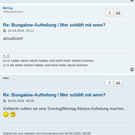
g
McCoy
Vollzeitstudent
Re: Bungalow-Aufteilung / Wer schläft mit wem?
B
10.04.2024, 20:11
e
i
aktualisiert!
t
r
a
g
(\_/)
(o.o) Lieber einen sitzen haben und nicht mehr stehen können,
(><) als einen stehen haben und nicht mehr sitzen können...
mav
Re: Bungalow-Aufteilung / Wer schläft mit wem?
B
30.04.2024, 06:59
e
i
Vielleicht sollten wir eine Sonntag/Montag Abreise Aufteilung machen...
t
r
a
g
Zuletzt als neu markiert von Anonymous am 30.04.2024, 06:59.