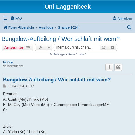
Uni Laggenbeck
FAQ
Anmelden
S
Foren-Übersicht
Ausflüge
Grande 2024
u
Bungalow-Aufteilung / Wer schläft mit wem?
c
Suche
Erweiterte
Antworten
h
15 Beiträge • Seite
1
von
1
e
McCoy
Vollzeitstudent
Bungalow-Aufteilung / Wer schläft mit wem?
B
09.04.2024, 20:17
e
i
Rentner:
t
A: Conti (Mo) /Prnkk (Mo)
r
a
B: McCoy (Mo) /Zero (Mo) + Gummipuppe PimmelsaugerME
g
C:
Zivis:
A: Yoda (So) / Fürst (So)