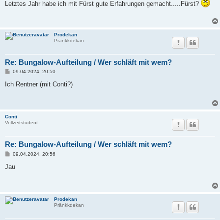
i
Letztes Jahr habe ich mit Fürst gute Erfahrungen gemacht.....Fürst?
t
r
a
g
Prodekan
Pränkkdekan
Re: Bungalow-Aufteilung / Wer schläft mit wem?
B
09.04.2024, 20:50
e
i
Ich Rentner (mit Conti?)
t
r
a
g
Conti
Vollzeitstudent
Re: Bungalow-Aufteilung / Wer schläft mit wem?
B
09.04.2024, 20:56
e
i
Jau
t
r
a
g
Prodekan
Pränkkdekan