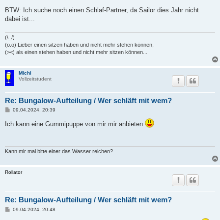
BTW: Ich suche noch einen Schlaf-Partner, da Sailor dies Jahr nicht
dabei ist...
(\_/)
(o.o) Lieber einen sitzen haben und nicht mehr stehen können,
(><) als einen stehen haben und nicht mehr sitzen können...
Michi
Vollzeitstudent
Re: Bungalow-Aufteilung / Wer schläft mit wem?
B
09.04.2024, 20:39
e
i
Ich kann eine Gummipuppe von mir mir anbieten
t
r
a
g
Kann mir mal bitte einer das Wasser reichen?
Rollator
Re: Bungalow-Aufteilung / Wer schläft mit wem?
B
09.04.2024, 20:48
e