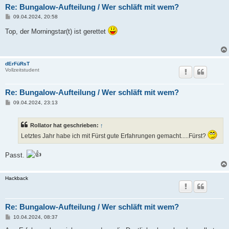
Re: Bungalow-Aufteilung / Wer schläft mit wem?
B
09.04.2024, 20:58
e
i
Top, der Morningstar(t) ist gerettet
t
r
a
g
dErFüRsT
Vollzeitstudent
Re: Bungalow-Aufteilung / Wer schläft mit wem?
B
09.04.2024, 23:13
e
i
t
Rollator hat geschrieben:
↑
r
a
Letztes Jahr habe ich mit Fürst gute Erfahrungen gemacht.....Fürst?
g
Passt.
Hackback
Re: Bungalow-Aufteilung / Wer schläft mit wem?
B
10.04.2024, 08:37
e
i