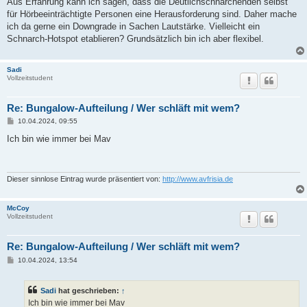
Aus Erfahrung kann ich sagen, dass die Deutlichschnarchenden selbst
t
für Hörbeeinträchtigte Personen eine Herausforderung sind. Daher mache
r
a
ich da gerne ein Downgrade in Sachen Lautstärke. Vielleicht ein
g
Schnarch-Hotspot etablieren? Grundsätzlich bin ich aber flexibel.
Sadi
Vollzeitstudent
Re: Bungalow-Aufteilung / Wer schläft mit wem?
B
10.04.2024, 09:55
e
i
Ich bin wie immer bei Mav
t
r
a
g
Dieser sinnlose Eintrag wurde präsentiert von:
http://www.avfrisia.de
McCoy
Vollzeitstudent
Re: Bungalow-Aufteilung / Wer schläft mit wem?
B
10.04.2024, 13:54
e
i
t
Sadi
hat geschrieben:
↑
r
a
Ich bin wie immer bei Mav