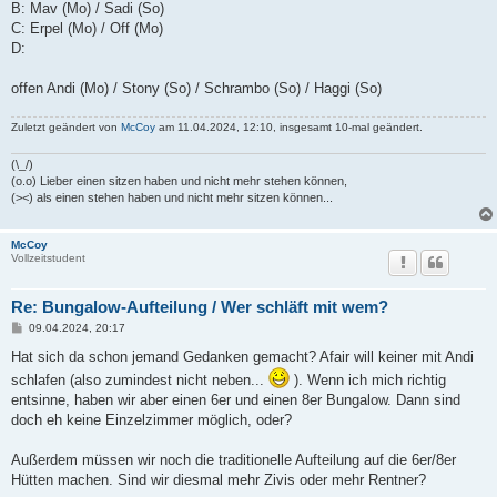
B: Mav (Mo) / Sadi (So)
C: Erpel (Mo) / Off (Mo)
D:
offen Andi (Mo) / Stony (So) / Schrambo (So) / Haggi (So)
Zuletzt geändert von
McCoy
am 11.04.2024, 12:10, insgesamt 10-mal geändert.
(\_/)
(o.o) Lieber einen sitzen haben und nicht mehr stehen können,
(><) als einen stehen haben und nicht mehr sitzen können...
McCoy
Vollzeitstudent
Re: Bungalow-Aufteilung / Wer schläft mit wem?
B
09.04.2024, 20:17
e
i
Hat sich da schon jemand Gedanken gemacht? Afair will keiner mit Andi
t
schlafen (also zumindest nicht neben...
). Wenn ich mich richtig
r
a
entsinne, haben wir aber einen 6er und einen 8er Bungalow. Dann sind
g
doch eh keine Einzelzimmer möglich, oder?
Außerdem müssen wir noch die traditionelle Aufteilung auf die 6er/8er
Hütten machen. Sind wir diesmal mehr Zivis oder mehr Rentner?