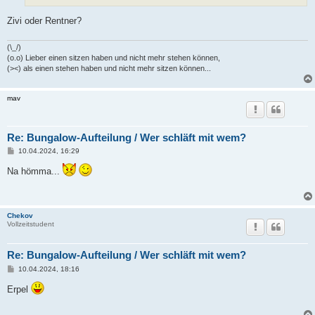
g
Zivi oder Rentner?
(\_/)
(o.o) Lieber einen sitzen haben und nicht mehr stehen können,
(><) als einen stehen haben und nicht mehr sitzen können...
mav
Re: Bungalow-Aufteilung / Wer schläft mit wem?
B
10.04.2024, 16:29
e
i
Na hömma...
t
r
a
g
Chekov
Vollzeitstudent
Re: Bungalow-Aufteilung / Wer schläft mit wem?
B
10.04.2024, 18:16
e
i
Erpel
t
r
a