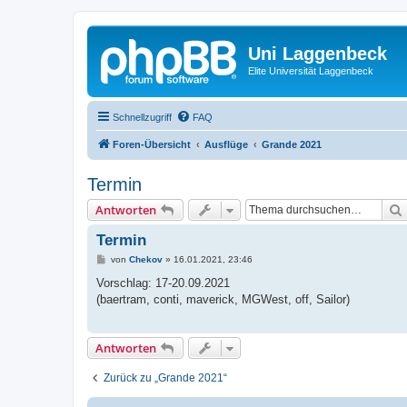
Uni Laggenbeck
Elite Universität Laggenbeck
Schnellzugriff
FAQ
Foren-Übersicht
Ausflüge
Grande 2021
Termin
Antworten
Termin
B
von
Chekov
»
16.01.2021, 23:46
e
i
Vorschlag: 17-20.09.2021
t
(baertram, conti, maverick, MGWest, off, Sailor)
r
a
g
Antworten
Zurück zu „Grande 2021“