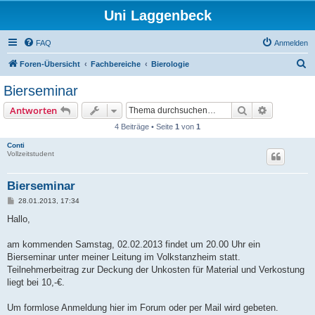
Uni Laggenbeck
FAQ
Anmelden
S
Foren-Übersicht
Fachbereiche
Bierologie
u
Bierseminar
c
Suche
Erweiterte
Antworten
h
4 Beiträge • Seite
1
von
1
e
Conti
Vollzeitstudent
Bierseminar
B
28.01.2013, 17:34
e
i
Hallo,
t
r
a
am kommenden Samstag, 02.02.2013 findet um 20.00 Uhr ein
g
Bierseminar unter meiner Leitung im Volkstanzheim statt.
Teilnehmerbeitrag zur Deckung der Unkosten für Material und Verkostung
liegt bei 10,-€.
Um formlose Anmeldung hier im Forum oder per Mail wird gebeten.