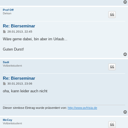
Prof Off
Dekan
Re: Bierseminar
B
28.01.2013, 22:45
e
i
Wäre gerne dabei, bin aber im Urlaub...
t
r
a
Guten Durst!
g
Sadi
Vollzeitstudent
Re: Bierseminar
B
30.01.2013, 23:06
e
i
oha, kann leider auch nicht
t
r
a
g
Dieser sinnlose Eintrag wurde präsentiert von:
http://www.avfrisia.de
McCoy
Vollzeitstudent