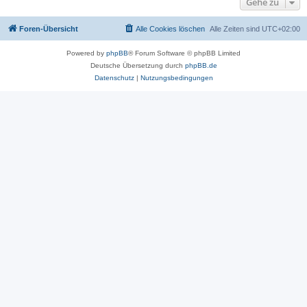
Gehe zu
Foren-Übersicht
Alle Cookies löschen
Alle Zeiten sind
UTC+02:00
Powered by
phpBB
® Forum Software © phpBB Limited
Deutsche Übersetzung durch
phpBB.de
Datenschutz
|
Nutzungsbedingungen