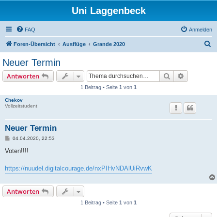
Uni Laggenbeck
FAQ
Anmelden
S
Foren-Übersicht
Ausflüge
Grande 2020
u
Neuer Termin
c
Suche
Erweiterte
Antworten
h
1 Beitrag • Seite
1
von
1
e
Chekov
Vollzeitstudent
Neuer Termin
B
04.04.2020, 22:53
e
i
Voten!!!!
t
r
a
https://nuudel.digitalcourage.de/nxPIHvNDAlUiRvwK
g
Antworten
1 Beitrag • Seite
1
von
1