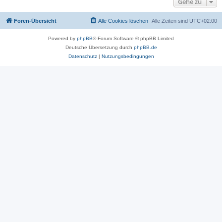
Gehe zu
Foren-Übersicht
Alle Cookies löschen
Alle Zeiten sind
UTC+02:00
Powered by
phpBB
® Forum Software © phpBB Limited
Deutsche Übersetzung durch
phpBB.de
Datenschutz
|
Nutzungsbedingungen