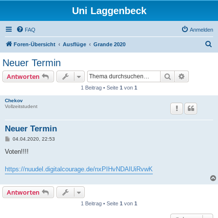
Uni Laggenbeck
FAQ
Anmelden
S
Foren-Übersicht
Ausflüge
Grande 2020
u
Neuer Termin
c
Suche
Erweiterte
Antworten
h
1 Beitrag • Seite
1
von
1
e
Chekov
Vollzeitstudent
Neuer Termin
B
04.04.2020, 22:53
e
i
Voten!!!!
t
r
a
https://nuudel.digitalcourage.de/nxPIHvNDAlUiRvwK
g
Antworten
1 Beitrag • Seite
1
von
1