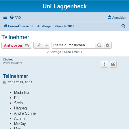
Uni Laggenbeck
FAQ
Anmelden
S
Foren-Übersicht
Ausflüge
Grande 2019
u
Teilnehmer
c
Suche
Erweiterte
Antworten
h
2 Beiträge • Seite
1
von
1
e
Chekov
Vollzeitstudent
Teilnehmer
B
22.01.2019, 10:11
e
i
Michi Be.
t
r
Fürst
a
Steini
g
Hagbag
Andre Schne
Achim
McCoy
Mav