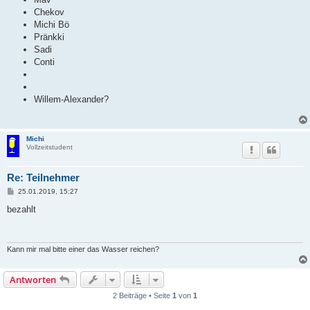
Chekov
Michi Bö
Pränkki
Sadi
Conti
Willem-Alexander?
Michi
Vollzeitstudent
Re: Teilnehmer
B
25.01.2019, 15:27
e
i
bezahlt
t
r
a
g
Kann mir mal bitte einer das Wasser reichen?
Antworten
2 Beiträge • Seite
1
von
1