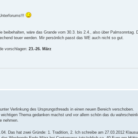
Unterforums!!!
 beibehalten, wäre das Grande vom 30.3. bis 2.4., also über Palmsonntag. 
echend teuer werden. Mir persönlich passt das WE auch nicht so gut.
de vorschlagen:
23.-26. März
unter Verlinkung des Ursprungsthreads in einen neuen Bereich verschoben.
m wichtigen Thema gedanken machst und vor allem schön das du wahrscheinlic
hre nehmen.
.04. Das hat zwei Gründe: 1. Tradition, 2. Ich schreibe am 27.03.2012 Klaus
 das Wochende Ende März bei Centerparcs tatsächlich ca. 40 Euro pro Hütte t