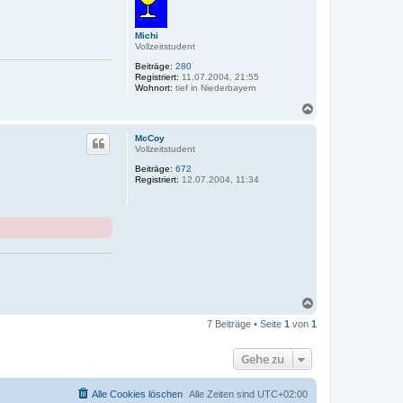
b
e
n
Michi
Vollzeitstudent
Beiträge:
280
Registriert:
11.07.2004, 21:55
Wohnort:
tief in Niederbayern
N
a
c
McCoy
h
Vollzeitstudent
o
Beiträge:
672
b
Registriert:
12.07.2004, 11:34
e
n
N
a
7 Beiträge • Seite
1
von
1
c
h
o
Gehe zu
b
e
n
Alle Cookies löschen
Alle Zeiten sind
UTC+02:00