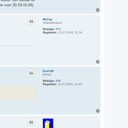
ien vom 30.03-16.04).
N
a
c
McCoy
h
Vollzeitstudent
o
Beiträge:
672
b
Registriert:
12.07.2004, 11:34
e
n
N
a
c
Prof Off
h
Dekan
o
Beiträge:
446
b
Registriert:
11.07.2004, 14:02
e
n
N
a
c
h
o