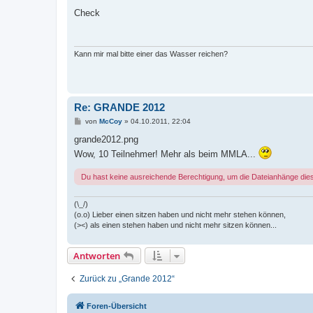
e
i
Check
t
r
a
g
Kann mir mal bitte einer das Wasser reichen?
Re: GRANDE 2012
B
von
McCoy
»
04.10.2011, 22:04
e
i
grande2012.png
t
Wow, 10 Teilnehmer! Mehr als beim MMLA...
r
a
g
Du hast keine ausreichende Berechtigung, um die Dateianhänge die
(\_/)
(o.o) Lieber einen sitzen haben und nicht mehr stehen können,
(><) als einen stehen haben und nicht mehr sitzen können...
Antworten
Zurück zu „Grande 2012“
Foren-Übersicht