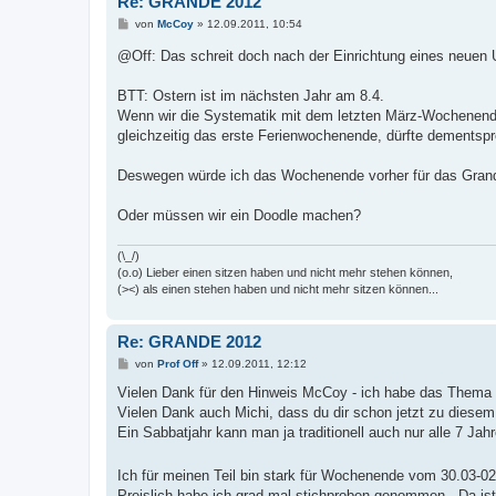
Re: GRANDE 2012
B
von
McCoy
»
12.09.2011, 10:54
e
i
@Off: Das schreit doch nach der Einrichtung eines neuen 
t
r
a
BTT: Ostern ist im nächsten Jahr am 8.4.
g
Wenn wir die Systematik mit dem letzten März-Wochenende
gleichzeitig das erste Ferienwochenende, dürfte dementspr
Deswegen würde ich das Wochenende vorher für das Gran
Oder müssen wir ein Doodle machen?
(\_/)
(o.o) Lieber einen sitzen haben und nicht mehr stehen können,
(><) als einen stehen haben und nicht mehr sitzen können...
Re: GRANDE 2012
B
von
Prof Off
»
12.09.2011, 12:12
e
i
Vielen Dank für den Hinweis McCoy - ich habe das Thema 
t
Vielen Dank auch Michi, dass du dir schon jetzt zu diese
r
a
Ein Sabbatjahr kann man ja traditionell auch nur alle 7 Ja
g
Ich für meinen Teil bin stark für Wochenende vom 30.03-02
Preislich habe ich grad mal stichproben genommen - Da ist