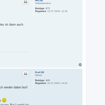
McCoy
h
Vollzeitstudent
o
Beiträge:
672
b
Registriert:
12.07.2004, 11:34
e
n
Das ist dann auch
N
a
c
Prof Off
h
Dekan
o
Beiträge:
446
b
Registriert:
11.07.2004, 14:02
e
h wieder dabei bist!
n
ur
eurer. Bei Landal ist