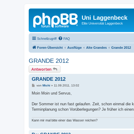
Uni Laggenbeck
Elite Universität Laggenbeck
Schnellzugriff
FAQ
Foren-Übersicht
Ausflüge
Alte Grandes
Grande 2012
GRANDE 2012
Antworten
GRANDE 2012
B
von
Michi
»
11.09.2011, 13:02
e
i
Moin Moin und Servus,
t
r
a
Der Sommer ist nun fast gelaufen. Zeit, schon einmal die 
g
Terminplanung schon Vorüberlegungen? Je früher ich einen
Kann mir mal bitte einer das Wasser reichen?