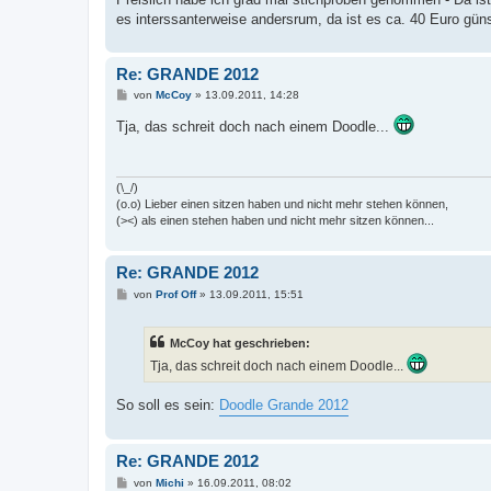
es interssanterweise andersrum, da ist es ca. 40 Euro gün
Re: GRANDE 2012
B
von
McCoy
»
13.09.2011, 14:28
e
i
Tja, das schreit doch nach einem Doodle...
t
r
a
g
(\_/)
(o.o) Lieber einen sitzen haben und nicht mehr stehen können,
(><) als einen stehen haben und nicht mehr sitzen können...
Re: GRANDE 2012
B
von
Prof Off
»
13.09.2011, 15:51
e
i
t
McCoy hat geschrieben:
r
a
Tja, das schreit doch nach einem Doodle...
g
So soll es sein:
Doodle Grande 2012
Re: GRANDE 2012
B
von
Michi
»
16.09.2011, 08:02