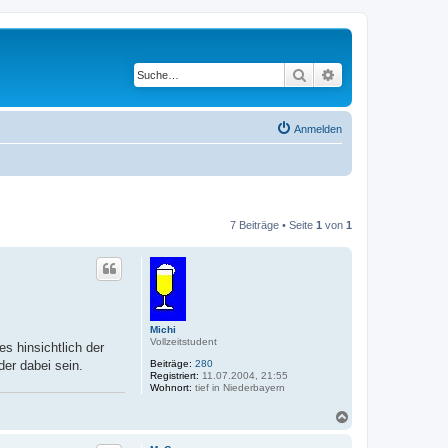
Suche
Erweiterte Suche
Anmelden
7 Beiträge • Seite
1
von
1
Michi
Vollzeitstudent
s hinsichtlich der
Beiträge:
280
er dabei sein.
Registriert:
11.07.2004, 21:55
Wohnort:
tief in Niederbayern
N
a
c