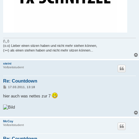
(\_/)
(o.o) Lieber einen sitzen haben und nicht mehr stehen können,
(><) als einen stehen haben und nicht mehr sitzen können...
steini
Vollzeitstudent
Re: Countdown
B
17.03.2011, 13:18
e
i
hier auch was nettes zur 7
t
r
a
g
McCoy
Vollzeitstudent
Re: Countdown