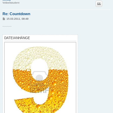
Vollzeitstudent
Re: Countdown
B
15.03.2011, 08:49
e
i
.........
t
r
a
g
DATEIANHÄNGE