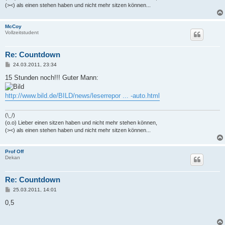
(><) als einen stehen haben und nicht mehr sitzen können...
McCoy
Vollzeitstudent
Re: Countdown
B
24.03.2011, 23:34
e
i
15 Stunden noch!!! Guter Mann:
t
r
a
http://www.bild.de/BILD/news/leserrepor ... -auto.html
g
(\_/)
(o.o) Lieber einen sitzen haben und nicht mehr stehen können,
(><) als einen stehen haben und nicht mehr sitzen können...
Prof Off
Dekan
Re: Countdown
B
25.03.2011, 14:01
e
i
0,5
t
r
a