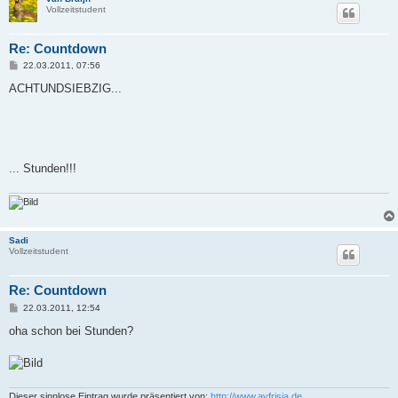
Vollzeitstudent
Re: Countdown
B
22.03.2011, 07:56
e
i
ACHTUNDSIEBZIG...
t
r
a
g
... Stunden!!!
Sadi
Vollzeitstudent
Re: Countdown
B
22.03.2011, 12:54
e
i
oha schon bei Stunden?
t
r
a
g
Dieser sinnlose Eintrag wurde präsentiert von:
http://www.avfrisia.de