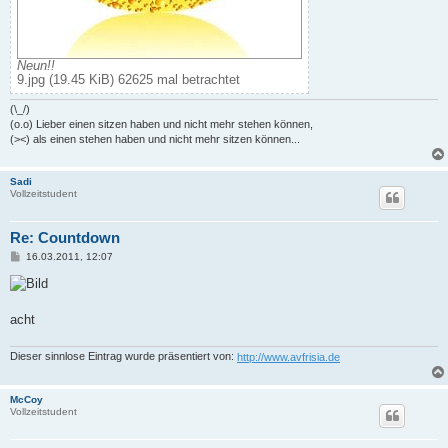
Neun!!
9.jpg (19.45 KiB) 62625 mal betrachtet
(\_/)
(o.o) Lieber einen sitzen haben und nicht mehr stehen können,
(><) als einen stehen haben und nicht mehr sitzen können...
Sadi
Vollzeitstudent
Re: Countdown
B
16.03.2011, 12:07
e
i
t
r
a
acht
g
Dieser sinnlose Eintrag wurde präsentiert von:
http://www.avfrisia.de
McCoy
Vollzeitstudent