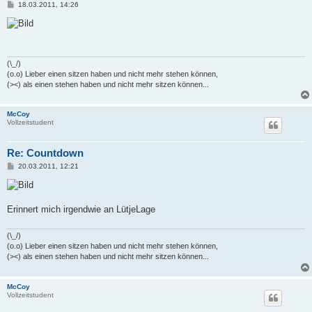
B
18.03.2011, 14:26
e
i
t
r
a
g
(\_/)
(o.o) Lieber einen sitzen haben und nicht mehr stehen können,
(><) als einen stehen haben und nicht mehr sitzen können...
McCoy
Vollzeitstudent
Re: Countdown
B
20.03.2011, 12:21
e
i
t
r
a
Erinnert mich irgendwie an LütjeLage
g
(\_/)
(o.o) Lieber einen sitzen haben und nicht mehr stehen können,
(><) als einen stehen haben und nicht mehr sitzen können...
McCoy
Vollzeitstudent