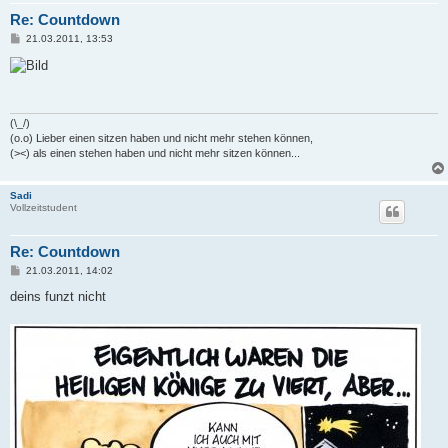
Re: Countdown
B
21.03.2011, 13:53
e
i
t
r
a
g
(\_/)
(o.o) Lieber einen sitzen haben und nicht mehr stehen können,
(><) als einen stehen haben und nicht mehr sitzen können...
Sadi
Vollzeitstudent
Re: Countdown
B
21.03.2011, 14:02
e
i
deins funzt nicht
t
r
a
g