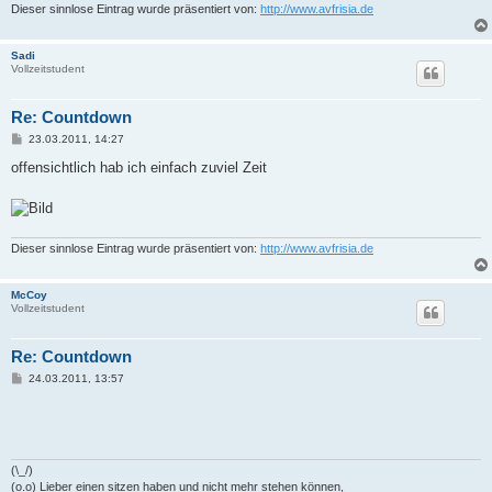
Dieser sinnlose Eintrag wurde präsentiert von:
http://www.avfrisia.de
Sadi
Vollzeitstudent
Re: Countdown
B
23.03.2011, 14:27
e
i
offensichtlich hab ich einfach zuviel Zeit
t
r
a
g
Dieser sinnlose Eintrag wurde präsentiert von:
http://www.avfrisia.de
McCoy
Vollzeitstudent
Re: Countdown
B
24.03.2011, 13:57
e
i
t
r
a
g
(\_/)
(o.o) Lieber einen sitzen haben und nicht mehr stehen können,