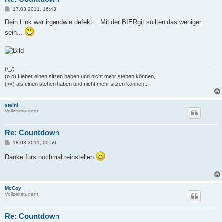
B
17.03.2011, 16:43
e
i
Dein Link war irgendwie defekt... Mit der BIERgit sollten das weniger
t
sein...
r
a
g
(\_/)
(o.o) Lieber einen sitzen haben und nicht mehr stehen können,
(><) als einen stehen haben und nicht mehr sitzen können...
steini
Vollzeitstudent
Re: Countdown
B
18.03.2011, 00:50
e
i
Danke fürs nochmal reinstellen
t
r
a
g
McCoy
Vollzeitstudent
Re: Countdown