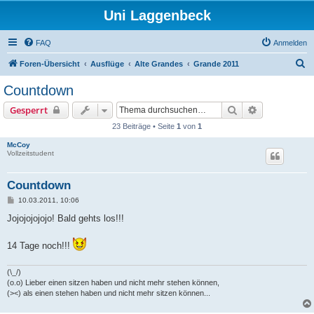
Uni Laggenbeck
FAQ
Anmelden
S
Foren-Übersicht
Ausflüge
Alte Grandes
Grande 2011
u
Countdown
c
Suche
Erweiterte S
Gesperrt
h
23 Beiträge • Seite
1
von
1
e
McCoy
Vollzeitstudent
Countdown
B
10.03.2011, 10:06
e
i
Jojojojojojo! Bald gehts los!!!
t
r
a
14 Tage noch!!!
g
(\_/)
(o.o) Lieber einen sitzen haben und nicht mehr stehen können,
(><) als einen stehen haben und nicht mehr sitzen können...