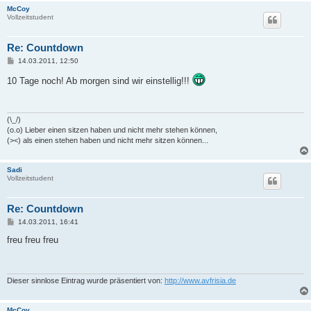
McCoy
Vollzeitstudent
Re: Countdown
B
14.03.2011, 12:50
e
i
10 Tage noch! Ab morgen sind wir einstellig!!!
t
r
a
g
(\_/)
(o.o) Lieber einen sitzen haben und nicht mehr stehen können,
(><) als einen stehen haben und nicht mehr sitzen können...
Sadi
Vollzeitstudent
Re: Countdown
B
14.03.2011, 16:41
e
i
freu freu freu
t
r
a
g
Dieser sinnlose Eintrag wurde präsentiert von:
http://www.avfrisia.de
McCoy