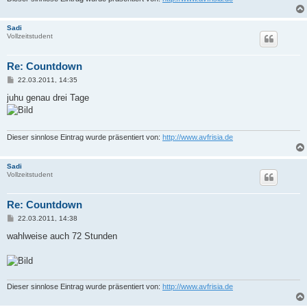
Sadi
Vollzeitstudent
Re: Countdown
B
22.03.2011, 14:35
e
i
juhu genau drei Tage
t
r
a
g
Dieser sinnlose Eintrag wurde präsentiert von:
http://www.avfrisia.de
Sadi
Vollzeitstudent
Re: Countdown
B
22.03.2011, 14:38
e
i
wahlweise auch 72 Stunden
t
r
a
g
Dieser sinnlose Eintrag wurde präsentiert von:
http://www.avfrisia.de