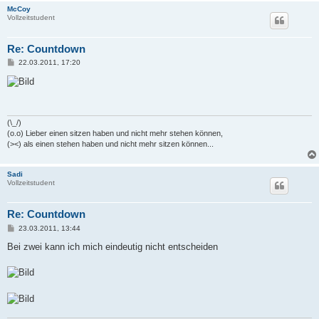
McCoy
Vollzeitstudent
Re: Countdown
B
22.03.2011, 17:20
e
i
t
r
a
g
(\_/)
(o.o) Lieber einen sitzen haben und nicht mehr stehen können,
(><) als einen stehen haben und nicht mehr sitzen können...
Sadi
Vollzeitstudent
Re: Countdown
B
23.03.2011, 13:44
e
i
Bei zwei kann ich mich eindeutig nicht entscheiden
t
r
a
g