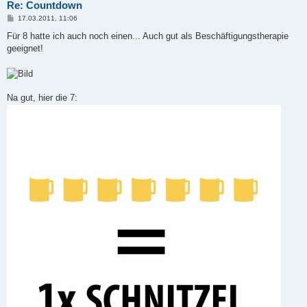
Re: Countdown
B
17.03.2011, 11:06
e
i
Für 8 hatte ich auch noch einen... Auch gut als Beschäftigungstherapie
t
geeignet!
r
a
g
Na gut, hier die 7: