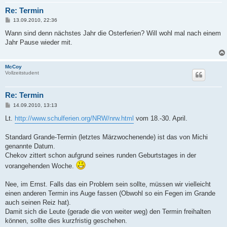
Re: Termin
B
13.09.2010, 22:36
e
i
Wann sind denn nächstes Jahr die Osterferien? Will wohl mal nach einem
t
Jahr Pause wieder mit.
r
a
g
McCoy
Vollzeitstudent
Re: Termin
B
14.09.2010, 13:13
e
i
Lt.
http://www.schulferien.org/NRW/nrw.html
vom 18.-30. April.
t
r
a
Standard Grande-Termin (letztes Märzwochenende) ist das von Michi
g
genannte Datum.
Chekov zittert schon aufgrund seines runden Geburtstages in der
vorangehenden Woche.
Nee, im Ernst. Falls das ein Problem sein sollte, müssen wir vielleicht
einen anderen Termin ins Auge fassen (Obwohl so ein Fegen im Grande
auch seinen Reiz hat).
Damit sich die Leute (gerade die von weiter weg) den Termin freihalten
können, sollte dies kurzfristig geschehen.