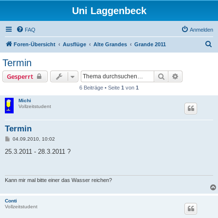
Uni Laggenbeck
FAQ
Anmelden
S
Foren-Übersicht
Ausflüge
Alte Grandes
Grande 2011
u
Termin
c
Suche
Erweiterte S
Gesperrt
h
6 Beiträge • Seite
1
von
1
e
Michi
Vollzeitstudent
Termin
B
04.09.2010, 10:02
e
i
25.3.2011 - 28.3.2011 ?
t
r
a
g
Kann mir mal bitte einer das Wasser reichen?
Conti
Vollzeitstudent