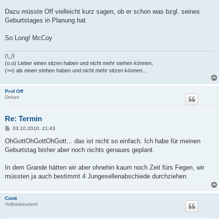
Dazu müsste Off vielleicht kurz sagen, ob er schon was bzgl. seines
Geburtstages in Planung hat.
So Long! McCoy
(\_/)
(o.o) Lieber einen sitzen haben und nicht mehr stehen können,
(><) als einen stehen haben und nicht mehr sitzen können...
Prof Off
Dekan
Re: Termin
B
03.10.2010, 21:43
e
i
OhGottOhGottOhGott... das ist nicht so einfach. Ich habe für meinen
t
Geburtstag bisher aber noch nichts genaues geplant.
r
a
g
In dem Grande hätten wir aber ohnehin kaum noch Zeit fürs Fegen, wir
müssten ja auch bestimmt 4 Jungesellenabschiede durchziehen.
Conti
Vollzeitstudent