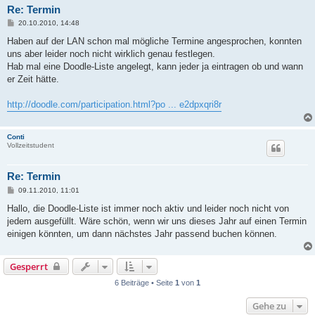
Re: Termin
B
20.10.2010, 14:48
e
i
Haben auf der LAN schon mal mögliche Termine angesprochen, konnten
t
uns aber leider noch nicht wirklich genau festlegen.
r
a
Hab mal eine Doodle-Liste angelegt, kann jeder ja eintragen ob und wann
g
er Zeit hätte.
http://doodle.com/participation.html?po ... e2dpxqri8r
Conti
Vollzeitstudent
Re: Termin
B
09.11.2010, 11:01
e
i
Hallo, die Doodle-Liste ist immer noch aktiv und leider noch nicht von
t
jedem ausgefüllt. Wäre schön, wenn wir uns dieses Jahr auf einen Termin
r
a
einigen könnten, um dann nächstes Jahr passend buchen können.
g
Gesperrt
6 Beiträge • Seite
1
von
1
Gehe zu