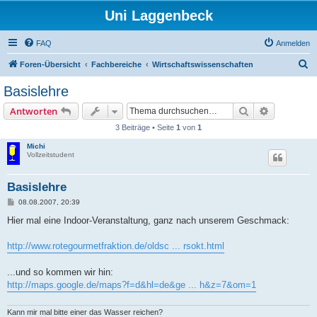
Uni Laggenbeck
FAQ
Anmelden
S
Foren-Übersicht
Fachbereiche
Wirtschaftswissenschaften
u
Basislehre
c
Suche
Erweiterte
Antworten
h
3 Beiträge • Seite
1
von
1
e
Michi
Vollzeitstudent
Basislehre
B
08.08.2007, 20:39
e
i
Hier mal eine Indoor-Veranstaltung, ganz nach unserem Geschmack:
t
r
a
http://www.rotegourmetfraktion.de/oldsc ... rsokt.html
g
...und so kommen wir hin:
http://maps.google.de/maps?f=d&hl=de&ge ... h&z=7&om=1
Kann mir mal bitte einer das Wasser reichen?