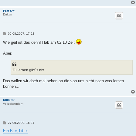
Prof Off
Dekan
B
09.08.2007, 17:52
e
i
Wie geil ist das denn! Hab am 02.10 Zeit
t
r
a
Aber:
g
Zu lernen gibt´s nix
Das wollen wir doch mal sehen ob die von uns nicht noch was lernen
können...
R0llat0r
Vollzeitstudent
B
27.05.2009, 16:21
e
i
Ein Bier, bitte.
t