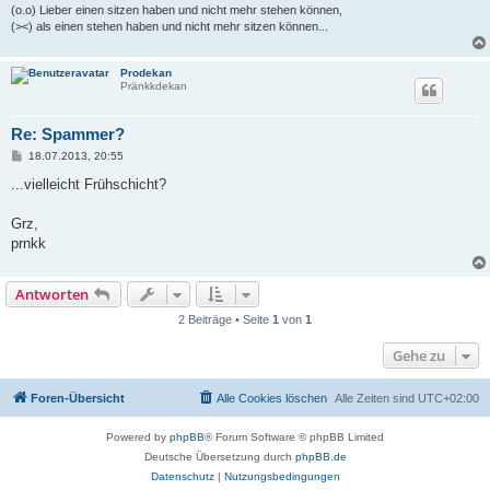
(o.o) Lieber einen sitzen haben und nicht mehr stehen können,
(><) als einen stehen haben und nicht mehr sitzen können...
Prodekan
Pränkkdekan
Re: Spammer?
B
18.07.2013, 20:55
e
i
...vielleicht Frühschicht?
t
r
a
Grz,
g
prnkk
Antworten
2 Beiträge • Seite
1
von
1
Gehe zu
Foren-Übersicht
Alle Cookies löschen
Alle Zeiten sind
UTC+02:00
Powered by
phpBB
® Forum Software © phpBB Limited
Deutsche Übersetzung durch
phpBB.de
Datenschutz
|
Nutzungsbedingungen