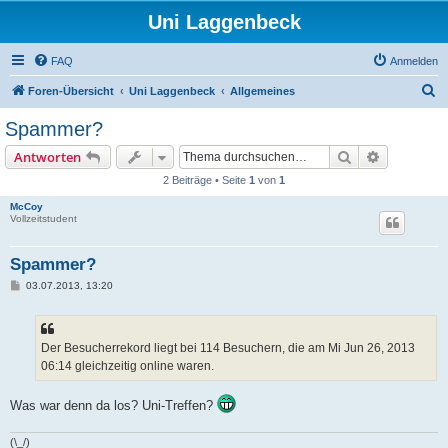
Uni Laggenbeck
FAQ
Anmelden
S
Foren-Übersicht
Uni Laggenbeck
Allgemeines
u
Spammer?
c
Suche
Erweiterte
Antworten
h
2 Beiträge • Seite
1
von
1
e
McCoy
Vollzeitstudent
Spammer?
B
03.07.2013, 13:20
e
i
t
r
a
Der Besucherrekord liegt bei 114 Besuchern, die am Mi Jun 26, 2013
g
06:14 gleichzeitig online waren.
Was war denn da los? Uni-Treffen?
(\_/)