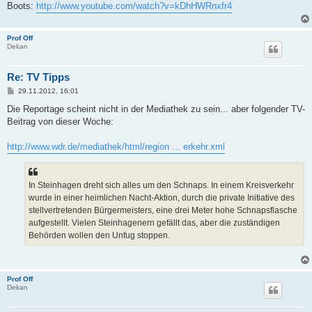
Boots:
http://www.youtube.com/watch?v=kDhHWRnxfr4
Prof Off
Dekan
Re: TV Tipps
B
29.11.2012, 16:01
e
i
Die Reportage scheint nicht in der Mediathek zu sein... aber folgender TV-
t
Beitrag von dieser Woche:
r
a
g
http://www.wdr.de/mediathek/html/region ... erkehr.xml
In Steinhagen dreht sich alles um den Schnaps. In einem Kreisverkehr
wurde in einer heimlichen Nacht-Aktion, durch die private Initiative des
stellvertretenden Bürgermeisters, eine drei Meter hohe Schnapsflasche
aufgestellt. Vielen Steinhagenern gefällt das, aber die zuständigen
Behörden wollen den Unfug stoppen.
Prof Off
Dekan