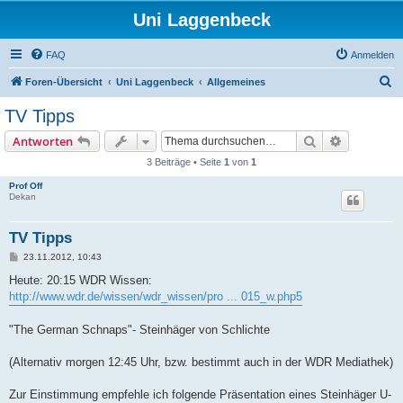
Uni Laggenbeck
FAQ
Anmelden
S
Foren-Übersicht
Uni Laggenbeck
Allgemeines
u
TV Tipps
c
Suche
Erweiterte
Antworten
h
3 Beiträge • Seite
1
von
1
e
Prof Off
Dekan
TV Tipps
B
23.11.2012, 10:43
e
i
Heute: 20:15 WDR Wissen:
t
http://www.wdr.de/wissen/wdr_wissen/pro ... 015_w.php5
r
a
g
"The German Schnaps"- Steinhäger von Schlichte
(Alternativ morgen 12:45 Uhr, bzw. bestimmt auch in der WDR Mediathek)
Zur Einstimmung empfehle ich folgende Präsentation eines Steinhäger U-