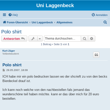
Uni Laggenbeck
FAQ
Anmelden
S
Foren-Übersicht
Uni Laggenbeck
Allgemeines
u
Polo shirt
c
Suche
Erweiterte
Antworten
h
1 Beitrag • Seite
1
von
1
e
Karl-Jäger
Vollzeitstudent
Polo shirt
B
29.05.2007, 18:09
e
i
ICH habe mir ein polo bedrucken lassen wo der shcrieft zu von den becks
t
Bierdeckel drauf ist.
r
a
g
Ich kann noch welche von den nachbestellen fals jemand das
wunderschöne teil haben möchte. kann er das über mich für 20 euro
bestellen.