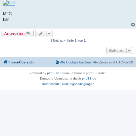
MFG
karl
Antworten
1 Beitrag • Seite
1
von
1
Gehe zu
Foren-Übersicht
Alle Cookies löschen
Alle Zeiten sind
UTC+02:00
Powered by
phpBB
® Forum Software © phpBB Limited
Deutsche Übersetzung durch
phpBB.de
Datenschutz
|
Nutzungsbedingungen