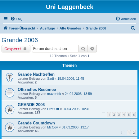
Uni Laggenbeck
FAQ
Anmelden
S
Foren-Übersicht
Ausflüge
Alte Grandes
Grande 2006
u
Grande 2006
c
Suche
Erweiterte Suche
Gesperrt
h
12 Themen • Seite
1
von
1
e
Themen
Grande Nachtreffen
Letzter Beitrag von
Sadi
«
18.04.2006, 11:45
Antworten:
2
Offizielles Resümee
Letzter Beitrag von
maverick
«
24.04.2006, 13:59
Antworten:
6
GRANDE 2006
Letzter Beitrag von
Prof Off
«
04.04.2006, 10:31
Antworten:
137
1
2
3
4
5
6
Grande Countdown
Letzter Beitrag von
McCoy
«
31.03.2006, 13:17
Antworten:
46
1
2