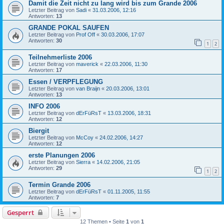
Damit die Zeit nicht zu lang wird bis zum Grande 2006
Letzter Beitrag von
Sadi
«
31.03.2006, 12:16
Antworten:
13
GRANDE POKAL SAUFEN
Letzter Beitrag von
Prof Off
«
30.03.2006, 17:07
Antworten:
30
1
2
Teilnehmerliste 2006
Letzter Beitrag von
maverick
«
22.03.2006, 11:30
Antworten:
17
Essen / VERPFLEGUNG
Letzter Beitrag von
van Braijn
«
20.03.2006, 13:01
Antworten:
13
INFO 2006
Letzter Beitrag von
dErFüRsT
«
13.03.2006, 18:31
Antworten:
12
Biergit
Letzter Beitrag von
McCoy
«
24.02.2006, 14:27
Antworten:
12
erste Planungen 2006
Letzter Beitrag von
Sierra
«
14.02.2006, 21:05
Antworten:
29
1
2
Termin Grande 2006
Letzter Beitrag von
dErFüRsT
«
01.11.2005, 11:55
Antworten:
7
Gesperrt
12 Themen • Seite
1
von
1