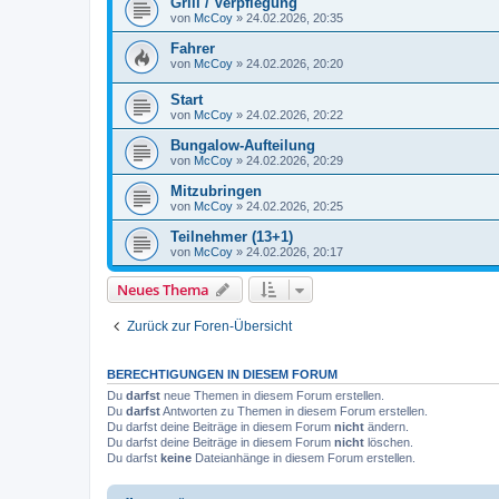
Grill / Verpflegung
von
McCoy
»
24.02.2026, 20:35
Fahrer
von
McCoy
»
24.02.2026, 20:20
Start
von
McCoy
»
24.02.2026, 20:22
Bungalow-Aufteilung
von
McCoy
»
24.02.2026, 20:29
Mitzubringen
von
McCoy
»
24.02.2026, 20:25
Teilnehmer (13+1)
von
McCoy
»
24.02.2026, 20:17
Neues Thema
Zurück zur Foren-Übersicht
BERECHTIGUNGEN IN DIESEM FORUM
Du
darfst
neue Themen in diesem Forum erstellen.
Du
darfst
Antworten zu Themen in diesem Forum erstellen.
Du darfst deine Beiträge in diesem Forum
nicht
ändern.
Du darfst deine Beiträge in diesem Forum
nicht
löschen.
Du darfst
keine
Dateianhänge in diesem Forum erstellen.