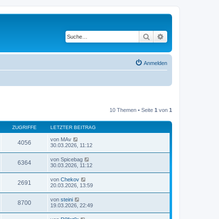
Suche
Erweiterte Suche
Anmelden
10 Themen • Seite
1
von
1
ZUGRIFFE
LETZTER BEITRAG
von
MAv
4056
30.03.2026, 11:12
von
Spicebag
6364
30.03.2026, 11:12
von
Chekov
2691
20.03.2026, 13:59
von
steini
8700
19.03.2026, 22:49