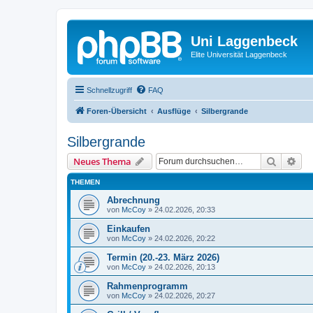
Uni Laggenbeck
Elite Universität Laggenbeck
Schnellzugriff
FAQ
Foren-Übersicht
Ausflüge
Silbergrande
Silbergrande
Suche
Erw
Neues Thema
THEMEN
Abrechnung
von
McCoy
»
24.02.2026, 20:33
Einkaufen
von
McCoy
»
24.02.2026, 20:22
Termin (20.-23. März 2026)
von
McCoy
»
24.02.2026, 20:13
Rahmenprogramm
von
McCoy
»
24.02.2026, 20:27