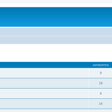
eiterte Suche
ANTWORTEN
8
19
6
14