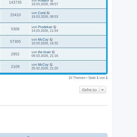
von
R0llat0r
143735
19.03.2026, 08:57
von
Conti
15410
19.03.2026, 08:53
von
Prodekan
5306
14.03.2026, 21:54
von
McCoy
57305
10.03.2026, 16:32
von
the brain
2952
09.03.2026, 21:16
von
McCoy
2109
25.02.2026, 21:20
10 Themen • Seite
1
von
1
Gehe zu