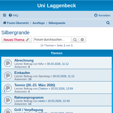
Uni Laggenbeck
FAQ
Anmelden
S
Foren-Übersicht
Ausflüge
Silbergrande
u
Silbergrande
c
Suche
Erweiterte Suche
Neues Thema
h
10 Themen • Seite
1
von
1
e
Themen
Abrechnung
Letzter Beitrag von
MAv
«
30.03.2026, 11:12
Antworten:
8
Einkaufen
Letzter Beitrag von
Spicebag
«
30.03.2026, 11:12
Antworten:
19
Termin (20.-23. März 2026)
Letzter Beitrag von
Chekov
«
20.03.2026, 13:59
Antworten:
6
Rahmenprogramm
Letzter Beitrag von
steini
«
19.03.2026, 22:49
Antworten:
14
Grill / Verpflegung