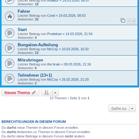
Letzter Beitrag von
R0llat0r
«
19.03.2026, 08:57
Antworten:
18
Fahrer
Letzter Beitrag von
Conti
«
19.03.2026, 08:53
Antworten:
32
1
2
Start
Letzter Beitrag von
Prodekan
«
14.03.2026, 21:54
Antworten:
4
Bungalow-Aufteilung
Letzter Beitrag von
McCoy
«
10.03.2026, 16:32
Antworten:
10
Mitzubringen
Letzter Beitrag von
the brain
«
09.03.2026, 21:16
Antworten:
6
Teilnehmer (13+1)
Letzter Beitrag von
McCoy
«
25.02.2026, 21:20
Antworten:
2
Neues Thema
10 Themen • Seite
1
von
1
Gehe zu
BERECHTIGUNGEN IN DIESEM FORUM
Du
darfst
neue Themen in diesem Forum erstellen.
Du
darfst
Antworten zu Themen in diesem Forum erstellen.
Du darfst deine Beiträge in diesem Forum
nicht
ändern.