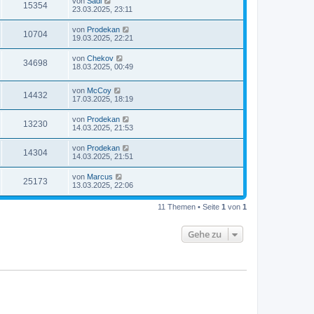
von
Sadi
15354
23.03.2025, 23:11
von
Prodekan
10704
19.03.2025, 22:21
von
Chekov
34698
18.03.2025, 00:49
von
McCoy
14432
17.03.2025, 18:19
von
Prodekan
13230
14.03.2025, 21:53
von
Prodekan
14304
14.03.2025, 21:51
von
Marcus
25173
13.03.2025, 22:06
11 Themen • Seite
1
von
1
Gehe zu