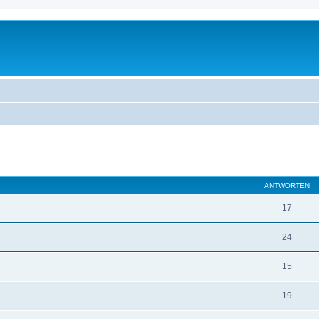
eiterte Suche
ANTWORTEN
17
24
15
19