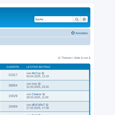
Suche
Erweiterte Suche
Anmelden
11 Themen • Seite
1
von
1
ZUGRIFFE
LETZTER BEITRAG
von
McCoy
31917
04.04.2025, 13:18
von
mav
38864
31.03.2025, 23:20
von
Chekov
15629
28.03.2025, 11:56
von
dErFüRsT
16469
27.03.2025, 17:38