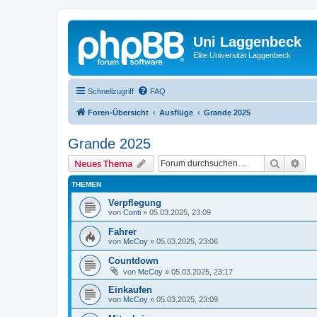
Uni Laggenbeck
Elite Universität Laggenbeck
Schnellzugriff
FAQ
Foren-Übersicht
Ausflüge
Grande 2025
Grande 2025
Suche
Erw
Neues Thema
THEMEN
Verpflegung
von
Conti
»
05.03.2025, 23:09
Fahrer
von
McCoy
»
05.03.2025, 23:06
Countdown
von
McCoy
»
05.03.2025, 23:17
Einkaufen
von
McCoy
»
05.03.2025, 23:09