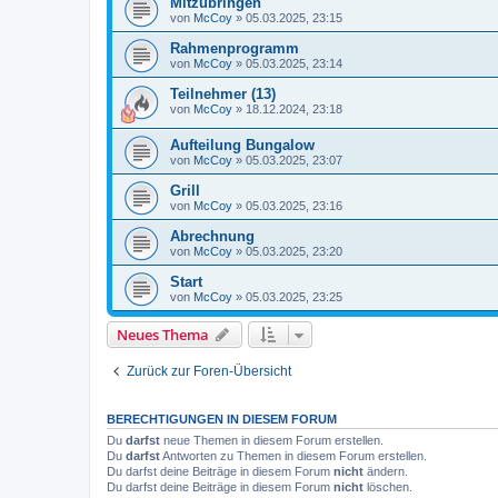
Mitzubringen
von
McCoy
»
05.03.2025, 23:15
Rahmenprogramm
von
McCoy
»
05.03.2025, 23:14
Teilnehmer (13)
von
McCoy
»
18.12.2024, 23:18
Aufteilung Bungalow
von
McCoy
»
05.03.2025, 23:07
Grill
von
McCoy
»
05.03.2025, 23:16
Abrechnung
von
McCoy
»
05.03.2025, 23:20
Start
von
McCoy
»
05.03.2025, 23:25
Neues Thema
Zurück zur Foren-Übersicht
BERECHTIGUNGEN IN DIESEM FORUM
Du
darfst
neue Themen in diesem Forum erstellen.
Du
darfst
Antworten zu Themen in diesem Forum erstellen.
Du darfst deine Beiträge in diesem Forum
nicht
ändern.
Du darfst deine Beiträge in diesem Forum
nicht
löschen.