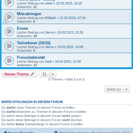
Letzter Beitrag von
steini
«
22.03.2023, 16:20
Antworten:
21
Mitzubringen
Letzter Beitrag von
R0llat0r
«
21.03.2023, 07:20
Antworten:
6
Essen
Letzter Beitrag von
Sierra
«
19.03.2023, 23:28
Antworten:
10
Teilnehmer (16/16)
Letzter Beitrag von
Sierra
«
19.03.2023, 14:09
Antworten:
5
Freizeitaktivität
Letzter Beitrag von
Sadi
«
18.03.2023, 12:58
Antworten:
13
Neues Thema
9 Themen • Seite
1
von
1
Gehe zu
BERECHTIGUNGEN IN DIESEM FORUM
Du
darfst
neue Themen in diesem Forum erstellen.
Du
darfst
Antworten zu Themen in diesem Forum erstellen.
Du darfst deine Beiträge in diesem Forum
nicht
ändern.
Du darfst deine Beiträge in diesem Forum
nicht
löschen.
Du darfst
keine
Dateianhänge in diesem Forum erstellen.