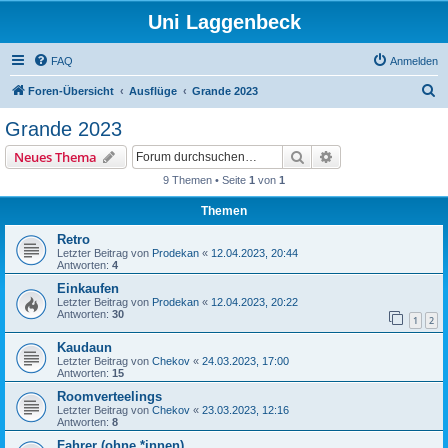
Uni Laggenbeck
FAQ
Anmelden
S
Foren-Übersicht
Ausflüge
Grande 2023
u
Grande 2023
c
Suche
Erweiterte Suche
Neues Thema
h
9 Themen • Seite
1
von
1
e
Themen
Retro
Letzter Beitrag von
Prodekan
«
12.04.2023, 20:44
Antworten:
4
Einkaufen
Letzter Beitrag von
Prodekan
«
12.04.2023, 20:22
Antworten:
30
1
2
Kaudaun
Letzter Beitrag von
Chekov
«
24.03.2023, 17:00
Antworten:
15
Roomverteelings
Letzter Beitrag von
Chekov
«
23.03.2023, 12:16
Antworten:
8
Fahrer (ohne *innen)