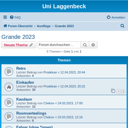
Uni Laggenbeck
FAQ
Anmelden
S
Foren-Übersicht
Ausflüge
Grande 2023
u
Grande 2023
c
Suche
Erweiterte Suche
Neues Thema
h
9 Themen • Seite
1
von
1
e
Themen
Retro
Letzter Beitrag von
Prodekan
«
12.04.2023, 20:44
Antworten:
4
Einkaufen
Letzter Beitrag von
Prodekan
«
12.04.2023, 20:22
Antworten:
30
1
2
Kaudaun
Letzter Beitrag von
Chekov
«
24.03.2023, 17:00
Antworten:
15
Roomverteelings
Letzter Beitrag von
Chekov
«
23.03.2023, 12:16
Antworten:
8
Fahrer (ohne *innen)