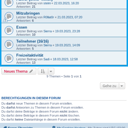
Letzter Beitrag von
steini
«
22.03.2023, 16:20
Antworten:
21
Mitzubringen
Letzter Beitrag von
R0llat0r
«
21.03.2023, 07:20
Antworten:
6
Essen
Letzter Beitrag von
Sierra
«
19.03.2023, 23:28
Antworten:
10
Teilnehmer (16/16)
Letzter Beitrag von
Sierra
«
19.03.2023, 14:09
Antworten:
5
Freizeitaktivität
Letzter Beitrag von
Sadi
«
18.03.2023, 12:58
Antworten:
13
Neues Thema
9 Themen • Seite
1
von
1
Gehe zu
BERECHTIGUNGEN IN DIESEM FORUM
Du
darfst
neue Themen in diesem Forum erstellen.
Du
darfst
Antworten zu Themen in diesem Forum erstellen.
Du darfst deine Beiträge in diesem Forum
nicht
ändern.
Du darfst deine Beiträge in diesem Forum
nicht
löschen.
Du darfst
keine
Dateianhänge in diesem Forum erstellen.