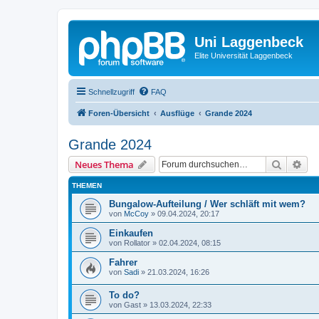
Uni Laggenbeck
Elite Universität Laggenbeck
Schnellzugriff
FAQ
Foren-Übersicht
Ausflüge
Grande 2024
Grande 2024
Suche
Erw
Neues Thema
THEMEN
Bungalow-Aufteilung / Wer schläft mit wem?
von
McCoy
»
09.04.2024, 20:17
Einkaufen
von
Rollator
»
02.04.2024, 08:15
Fahrer
von
Sadi
»
21.03.2024, 16:26
To do?
von
Gast
»
13.03.2024, 22:33