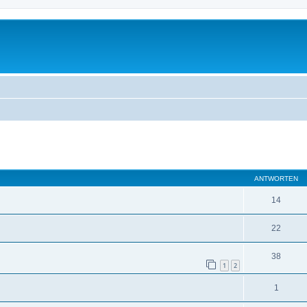
eiterte Suche
ANTWORTEN
14
22
38
1
2
1