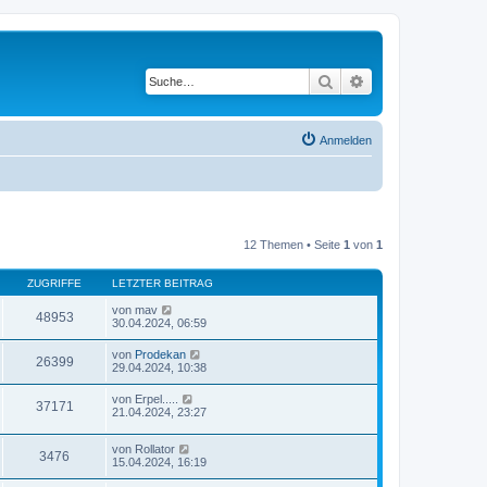
Suche
Erweiterte Suche
Anmelden
12 Themen • Seite
1
von
1
ZUGRIFFE
LETZTER BEITRAG
von
mav
48953
30.04.2024, 06:59
von
Prodekan
26399
29.04.2024, 10:38
von
Erpel.....
37171
21.04.2024, 23:27
von
Rollator
3476
15.04.2024, 16:19