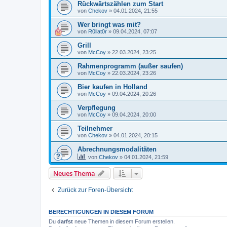
Rückwärtszählen zum Start
von
Chekov
»
04.01.2024, 21:55
Wer bringt was mit?
von
R0llat0r
»
09.04.2024, 07:07
Grill
von
McCoy
»
22.03.2024, 23:25
Rahmenprogramm (außer saufen)
von
McCoy
»
22.03.2024, 23:26
Bier kaufen in Holland
von
McCoy
»
09.04.2024, 20:26
Verpflegung
von
McCoy
»
09.04.2024, 20:00
Teilnehmer
von
Chekov
»
04.01.2024, 20:15
Abrechnungsmodalitäten
von
Chekov
»
04.01.2024, 21:59
Neues Thema
Zurück zur Foren-Übersicht
BERECHTIGUNGEN IN DIESEM FORUM
Du
darfst
neue Themen in diesem Forum erstellen.