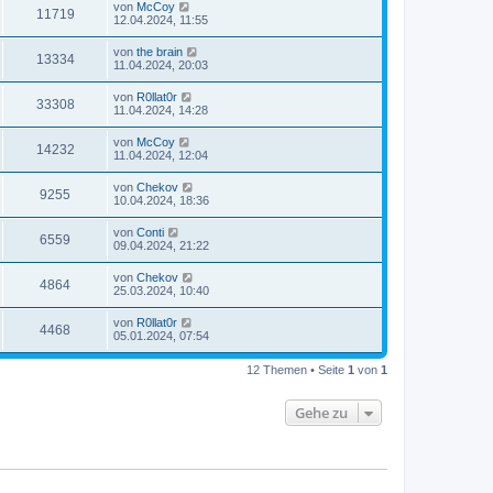
von
McCoy
11719
12.04.2024, 11:55
von
the brain
13334
11.04.2024, 20:03
von
R0llat0r
33308
11.04.2024, 14:28
von
McCoy
14232
11.04.2024, 12:04
von
Chekov
9255
10.04.2024, 18:36
von
Conti
6559
09.04.2024, 21:22
von
Chekov
4864
25.03.2024, 10:40
von
R0llat0r
4468
05.01.2024, 07:54
12 Themen • Seite
1
von
1
Gehe zu