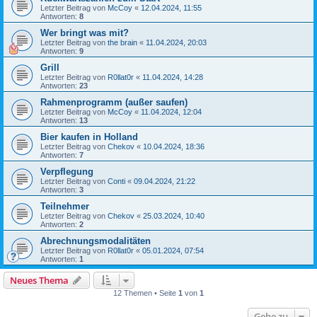
Letzter Beitrag von
McCoy
«
12.04.2024, 11:55
Antworten:
8
Wer bringt was mit?
Letzter Beitrag von
the brain
«
11.04.2024, 20:03
Antworten:
9
Grill
Letzter Beitrag von
R0llat0r
«
11.04.2024, 14:28
Antworten:
23
Rahmenprogramm (außer saufen)
Letzter Beitrag von
McCoy
«
11.04.2024, 12:04
Antworten:
13
Bier kaufen in Holland
Letzter Beitrag von
Chekov
«
10.04.2024, 18:36
Antworten:
7
Verpflegung
Letzter Beitrag von
Conti
«
09.04.2024, 21:22
Antworten:
3
Teilnehmer
Letzter Beitrag von
Chekov
«
25.03.2024, 10:40
Antworten:
2
Abrechnungsmodalitäten
Letzter Beitrag von
R0llat0r
«
05.01.2024, 07:54
Antworten:
1
Neues Thema
12 Themen • Seite
1
von
1
Gehe zu