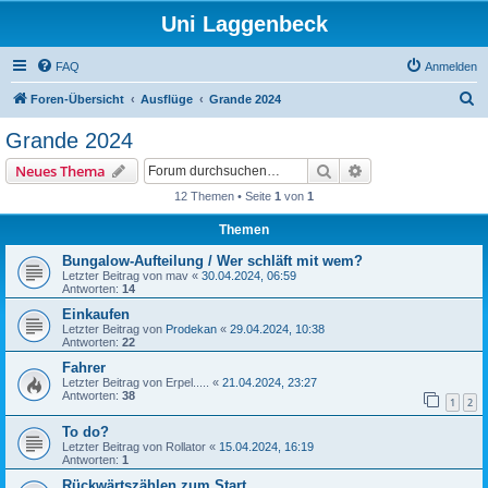
Uni Laggenbeck
FAQ
Anmelden
S
Foren-Übersicht
Ausflüge
Grande 2024
u
Grande 2024
c
Suche
Erweiterte Suche
Neues Thema
h
12 Themen • Seite
1
von
1
e
Themen
Bungalow-Aufteilung / Wer schläft mit wem?
Letzter Beitrag von
mav
«
30.04.2024, 06:59
Antworten:
14
Einkaufen
Letzter Beitrag von
Prodekan
«
29.04.2024, 10:38
Antworten:
22
Fahrer
Letzter Beitrag von
Erpel.....
«
21.04.2024, 23:27
Antworten:
38
1
2
To do?
Letzter Beitrag von
Rollator
«
15.04.2024, 16:19
Antworten:
1
Rückwärtszählen zum Start