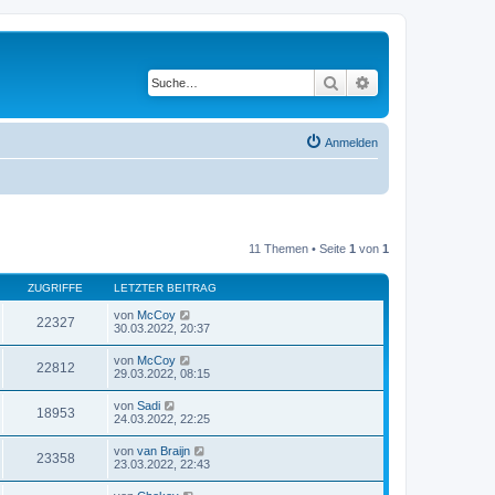
Suche
Erweiterte Suche
Anmelden
11 Themen • Seite
1
von
1
ZUGRIFFE
LETZTER BEITRAG
von
McCoy
22327
30.03.2022, 20:37
von
McCoy
22812
29.03.2022, 08:15
von
Sadi
18953
24.03.2022, 22:25
von
van Braijn
23358
23.03.2022, 22:43