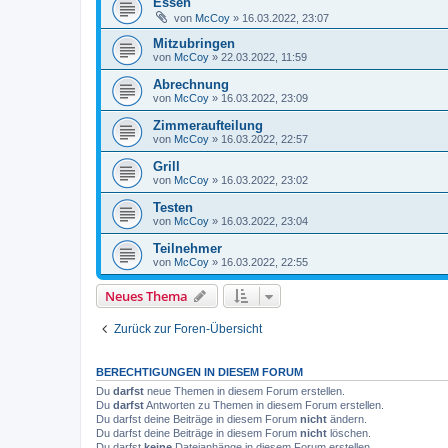
Essen
von
McCoy
»
16.03.2022, 23:07
Mitzubringen
von
McCoy
»
22.03.2022, 11:59
Abrechnung
von
McCoy
»
16.03.2022, 23:09
Zimmeraufteilung
von
McCoy
»
16.03.2022, 22:57
Grill
von
McCoy
»
16.03.2022, 23:02
Testen
von
McCoy
»
16.03.2022, 23:04
Teilnehmer
von
McCoy
»
16.03.2022, 22:55
Neues Thema
Zurück zur Foren-Übersicht
BERECHTIGUNGEN IN DIESEM FORUM
Du
darfst
neue Themen in diesem Forum erstellen.
Du
darfst
Antworten zu Themen in diesem Forum erstellen.
Du darfst deine Beiträge in diesem Forum
nicht
ändern.
Du darfst deine Beiträge in diesem Forum
nicht
löschen.
Du darfst
keine
Dateianhänge in diesem Forum erstellen.