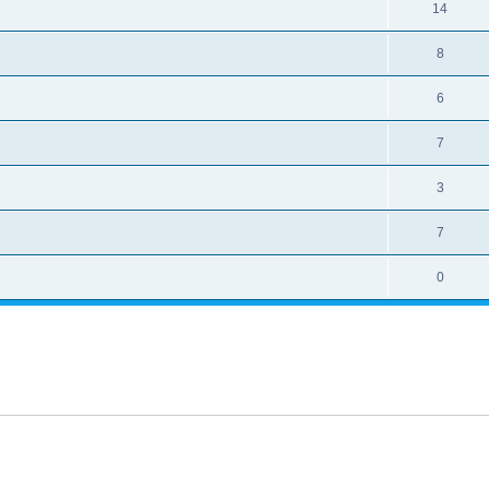
14
8
6
7
3
7
0