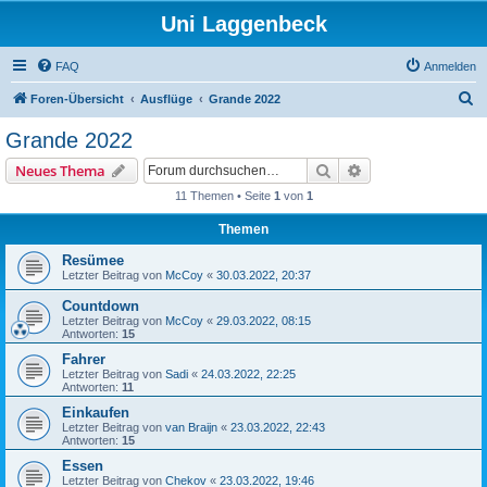
Uni Laggenbeck
FAQ
Anmelden
S
Foren-Übersicht
Ausflüge
Grande 2022
u
Grande 2022
c
Suche
Erweiterte Suche
Neues Thema
h
11 Themen • Seite
1
von
1
e
Themen
Resümee
Letzter Beitrag von
McCoy
«
30.03.2022, 20:37
Countdown
Letzter Beitrag von
McCoy
«
29.03.2022, 08:15
Antworten:
15
Fahrer
Letzter Beitrag von
Sadi
«
24.03.2022, 22:25
Antworten:
11
Einkaufen
Letzter Beitrag von
van Braijn
«
23.03.2022, 22:43
Antworten:
15
Essen
Letzter Beitrag von
Chekov
«
23.03.2022, 19:46