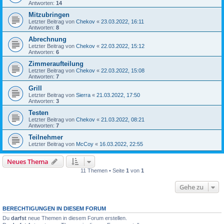
Antworten:
14
Mitzubringen
Letzter Beitrag von
Chekov
«
23.03.2022, 16:11
Antworten:
8
Abrechnung
Letzter Beitrag von
Chekov
«
22.03.2022, 15:12
Antworten:
6
Zimmeraufteilung
Letzter Beitrag von
Chekov
«
22.03.2022, 15:08
Antworten:
7
Grill
Letzter Beitrag von
Sierra
«
21.03.2022, 17:50
Antworten:
3
Testen
Letzter Beitrag von
Chekov
«
21.03.2022, 08:21
Antworten:
7
Teilnehmer
Letzter Beitrag von
McCoy
«
16.03.2022, 22:55
Neues Thema
11 Themen • Seite
1
von
1
Gehe zu
BERECHTIGUNGEN IN DIESEM FORUM
Du
darfst
neue Themen in diesem Forum erstellen.