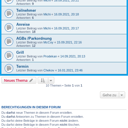
Letzter Beitrag von
Michi
«
16.09.2021, 20:21
Antworten:
9
Teilnehmer
Letzter Beitrag von
Michi
«
16.09.2021, 20:18
Antworten:
6
Anreise
Letzter Beitrag von
Michi
«
16.09.2021, 20:17
Antworten:
18
AGBs /Parkordnung
Letzter Beitrag von
McCoy
«
15.09.2021, 22:16
Antworten:
12
Grill
Letzter Beitrag von
Prodekan
«
14.09.2021, 20:13
Antworten:
1
Termin
Letzter Beitrag von
Chekov
«
16.01.2021, 23:46
Neues Thema
10 Themen • Seite
1
von
1
Gehe zu
BERECHTIGUNGEN IN DIESEM FORUM
Du
darfst
neue Themen in diesem Forum erstellen.
Du
darfst
Antworten zu Themen in diesem Forum erstellen.
Du darfst deine Beiträge in diesem Forum
nicht
ändern.
Du darfst deine Beiträge in diesem Forum
nicht
löschen.