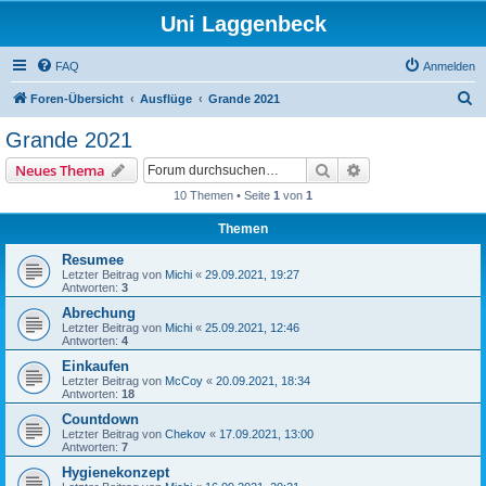
Uni Laggenbeck
FAQ
Anmelden
S
Foren-Übersicht
Ausflüge
Grande 2021
u
Grande 2021
c
Suche
Erweiterte Suche
Neues Thema
h
10 Themen • Seite
1
von
1
e
Themen
Resumee
Letzter Beitrag von
Michi
«
29.09.2021, 19:27
Antworten:
3
Abrechung
Letzter Beitrag von
Michi
«
25.09.2021, 12:46
Antworten:
4
Einkaufen
Letzter Beitrag von
McCoy
«
20.09.2021, 18:34
Antworten:
18
Countdown
Letzter Beitrag von
Chekov
«
17.09.2021, 13:00
Antworten:
7
Hygienekonzept