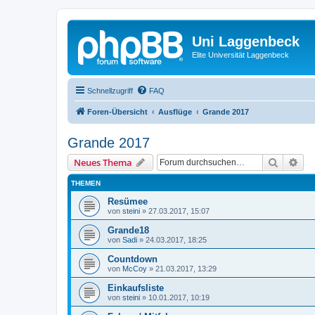
Uni Laggenbeck
Elite Universität Laggenbeck
Schnellzugriff
FAQ
Foren-Übersicht
Ausflüge
Grande 2017
Grande 2017
Suche
Erw
Neues Thema
THEMEN
Resümee
von
steini
»
27.03.2017, 15:07
Grande18
von
Sadi
»
24.03.2017, 18:25
Countdown
von
McCoy
»
21.03.2017, 13:29
Einkaufsliste
von
steini
»
10.01.2017, 10:19