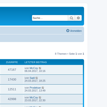
Suche
Erweiterte Suche
Anmelden
8 Themen • Seite
1
von
1
ZUGRIFFE
LETZTER BEITRAG
von
McCoy
47167
06.04.2017, 10:16
von
Sadi
17430
24.03.2017, 18:25
von
Prodekan
12511
24.03.2017, 13:49
von
McCoy
42998
23.03.2017, 22:30