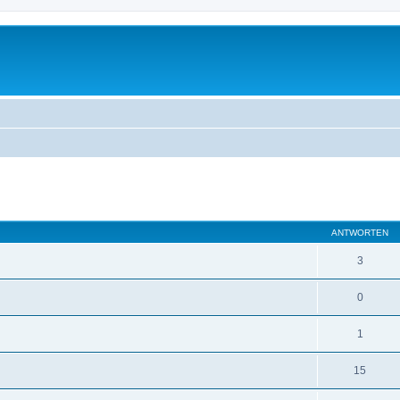
eiterte Suche
ANTWORTEN
3
0
1
15