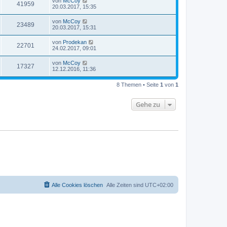
von
McCoy
41959
20.03.2017, 15:35
von
McCoy
23489
20.03.2017, 15:31
von
Prodekan
22701
24.02.2017, 09:01
von
McCoy
17327
12.12.2016, 11:36
8 Themen • Seite
1
von
1
Gehe zu
Alle Cookies löschen
Alle Zeiten sind
UTC+02:00