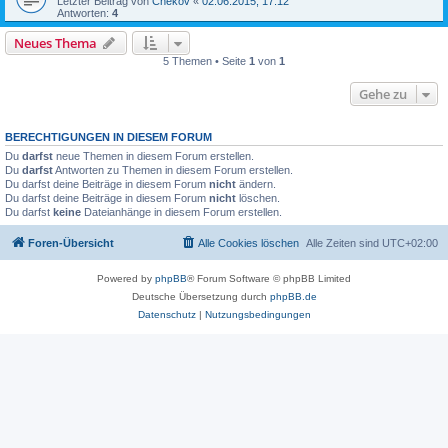
Letzter Beitrag von
Chekov
«
02.06.2015, 17:12
Antworten:
4
Neues Thema
5 Themen • Seite
1
von
1
Gehe zu
BERECHTIGUNGEN IN DIESEM FORUM
Du
darfst
neue Themen in diesem Forum erstellen.
Du
darfst
Antworten zu Themen in diesem Forum erstellen.
Du darfst deine Beiträge in diesem Forum
nicht
ändern.
Du darfst deine Beiträge in diesem Forum
nicht
löschen.
Du darfst
keine
Dateianhänge in diesem Forum erstellen.
Foren-Übersicht
Alle Cookies löschen
Alle Zeiten sind
UTC+02:00
Powered by
phpBB
® Forum Software © phpBB Limited
Deutsche Übersetzung durch
phpBB.de
Datenschutz
|
Nutzungsbedingungen