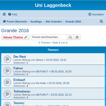
Uni Laggenbeck
FAQ
Anmelden
S
Foren-Übersicht
Ausflüge
Alte Grandes
Grande 2016
u
Grande 2016
c
Suche
Erweiterte Suche
Neues Thema
h
5 Themen • Seite
1
von
1
e
Themen
Der Rest
Letzter Beitrag von
Simon
«
24.03.2016, 15:51
Antworten:
1
Fahrer
Letzter Beitrag von
dErFüRsT
«
08.03.2016, 10:25
Antworten:
3
Einkauf:
Letzter Beitrag von
the brain
«
01.03.2016, 20:26
Antworten:
4
Teilnehmer:
Letzter Beitrag von
dErFüRsT
«
24.02.2016, 22:13
Antworten:
4
Termin: