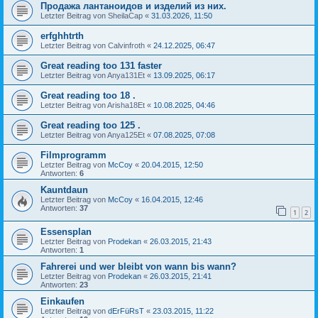
Продажа лантаноидов и изделий из них.
Letzter Beitrag von
SheilaCap
«
31.03.2026, 11:50
erfghhtrth
Letzter Beitrag von
Calvinfroth
«
24.12.2025, 06:47
Great reading too 131 faster
Letzter Beitrag von
Anya131Et
«
13.09.2025, 06:17
Great reading too 18 .
Letzter Beitrag von
Arisha18Et
«
10.08.2025, 04:46
Great reading too 125 .
Letzter Beitrag von
Anya125Et
«
07.08.2025, 07:08
Filmprogramm
Letzter Beitrag von
McCoy
«
20.04.2015, 12:50
Antworten:
6
Kauntdaun
Letzter Beitrag von
McCoy
«
16.04.2015, 12:46
Antworten:
37
1
2
Essensplan
Letzter Beitrag von
Prodekan
«
26.03.2015, 21:43
Antworten:
1
Fahrerei und wer bleibt von wann bis wann?
Letzter Beitrag von
Prodekan
«
26.03.2015, 21:41
Antworten:
23
Einkaufen
Letzter Beitrag von
dErFüRsT
«
23.03.2015, 11:22