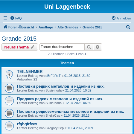
Uni Laggenbeck
FAQ
Anmelden
S
Foren-Übersicht
Ausflüge
Alte Grandes
Grande 2015
u
Grande 2015
c
Suche
Erweiterte Suche
Neues Thema
h
20 Themen • Seite
1
von
1
e
Themen
TEILNEHMER
Letzter Beitrag von
dErFüRsT
«
01.03.2015, 21:30
Antworten:
21
Поставки редких металлов и изделий из них.
Letzter Beitrag von
SusieInoda
«
21.04.2026, 10:52
Продажа редких металлов и изделий из них.
Letzter Beitrag von
SusieInoda
«
12.04.2026, 06:39
Поставки редкоземельных металлов и изделий из них.
Letzter Beitrag von
SheilaCap
«
11.04.2026, 20:13
rfgbgfrfxex
Letzter Beitrag von
GregoryCep
«
11.04.2026, 20:09