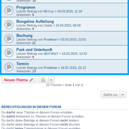
Antworten:
19
Programm
Letzter Beitrag von
McCoy
«
19.03.2015, 11:16
Antworten:
5
Bungalow Aufteilung
Letzter Beitrag von
(Sadi)
«
15.03.2015, 06:09
Antworten:
9
Buchung
Letzter Beitrag von
Prodekan
«
03.03.2015, 23:03
Antworten:
21
Park und Unterkunft
Letzter Beitrag von
dErFüRsT
«
19.02.2015, 12:42
Antworten:
9
Termin
Letzter Beitrag von
Prodekan
«
16.01.2015, 22:13
Antworten:
13
Neues Thema
20 Themen • Seite
1
von
1
Gehe zu
BERECHTIGUNGEN IN DIESEM FORUM
Du
darfst
neue Themen in diesem Forum erstellen.
Du
darfst
Antworten zu Themen in diesem Forum erstellen.
Du darfst deine Beiträge in diesem Forum
nicht
ändern.
Du darfst deine Beiträge in diesem Forum
nicht
löschen.
Du darfst
keine
Dateianhänge in diesem Forum erstellen.