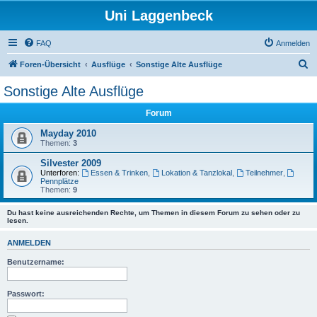
Uni Laggenbeck
FAQ
Anmelden
S
Foren-Übersicht
Ausflüge
Sonstige Alte Ausflüge
u
Sonstige Alte Ausflüge
c
Forum
h
e
Mayday 2010
Themen:
3
Silvester 2009
Unterforen:
Essen & Trinken
,
Lokation & Tanzlokal
,
Teilnehmer
,
Pennplätze
Themen:
9
Du hast keine ausreichenden Rechte, um Themen in diesem Forum zu sehen oder zu
lesen.
ANMELDEN
Benutzername:
Passwort: