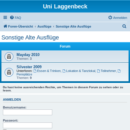
Uni Laggenbeck
FAQ
Anmelden
S
Foren-Übersicht
Ausflüge
Sonstige Alte Ausflüge
u
Sonstige Alte Ausflüge
c
Forum
h
e
Mayday 2010
Themen:
3
Silvester 2009
Unterforen:
Essen & Trinken
,
Lokation & Tanzlokal
,
Teilnehmer
,
Pennplätze
Themen:
9
Du hast keine ausreichenden Rechte, um Themen in diesem Forum zu sehen oder zu
lesen.
ANMELDEN
Benutzername:
Passwort: