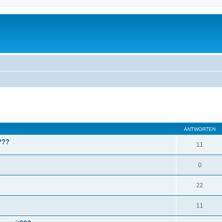
ANTWORTEN
t???
11
0
22
11