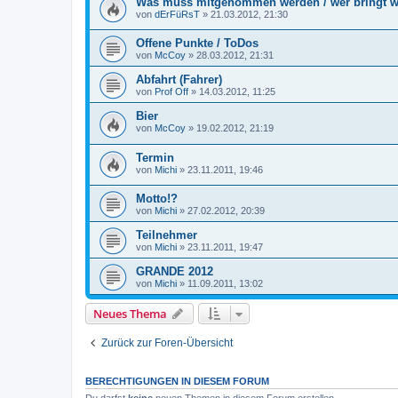
Was muss mitgenommen werden / wer bringt w
von
dErFüRsT
»
21.03.2012, 21:30
Offene Punkte / ToDos
von
McCoy
»
28.03.2012, 21:31
Abfahrt (Fahrer)
von
Prof Off
»
14.03.2012, 11:25
Bier
von
McCoy
»
19.02.2012, 21:19
Termin
von
Michi
»
23.11.2011, 19:46
Motto!?
von
Michi
»
27.02.2012, 20:39
Teilnehmer
von
Michi
»
23.11.2011, 19:47
GRANDE 2012
von
Michi
»
11.09.2011, 13:02
Neues Thema
Zurück zur Foren-Übersicht
BERECHTIGUNGEN IN DIESEM FORUM