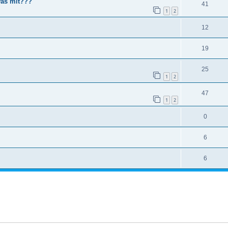
as mit???
41
1
2
12
19
25
1
2
47
1
2
0
6
6