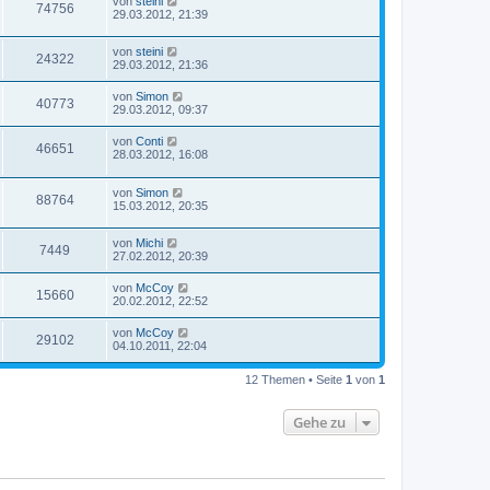
von
steini
74756
29.03.2012, 21:39
von
steini
24322
29.03.2012, 21:36
von
Simon
40773
29.03.2012, 09:37
von
Conti
46651
28.03.2012, 16:08
von
Simon
88764
15.03.2012, 20:35
von
Michi
7449
27.02.2012, 20:39
von
McCoy
15660
20.02.2012, 22:52
von
McCoy
29102
04.10.2011, 22:04
12 Themen • Seite
1
von
1
Gehe zu