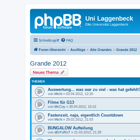
Uni Laggenbeck
Elite Universität Laggenbeck
Schnellzugriff
FAQ
Foren-Übersicht
Ausflüge
Alte Grandes
Grande 2012
Grande 2012
Neues Thema
THEMEN
Auswertung... was war zu viel - was hat gefehl
von
Michi
»
03.04.2012, 12:20
Filme für G13
von
McCoy
»
30.04.2012, 10:22
Fastenzeit, naja, eigentlich Countdown
von
Michi
»
29.02.2012, 21:03
BUNGALOW Aufteilung
von
dErFüRsT
»
21.03.2012, 21:28