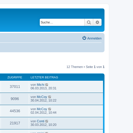
Suche
Erweiterte Suche
Anmelden
12 Themen • Seite
1
von
1
ZUGRIFFE
LETZTER BEITRAG
von
Michi
37011
06.03.2013, 20:31
von
McCoy
9096
30.04.2012, 10:22
von
McCoy
44536
02.04.2012, 10:44
von
Conti
21917
30.03.2012, 10:20