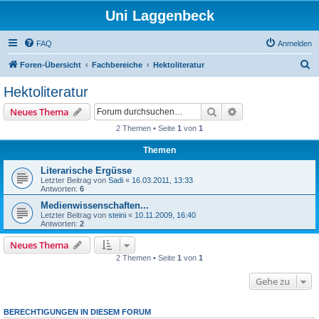
Uni Laggenbeck
FAQ
Anmelden
S
Foren-Übersicht
Fachbereiche
Hektoliteratur
u
Hektoliteratur
c
Suche
Erweiterte Suche
Neues Thema
h
2 Themen • Seite
1
von
1
e
Themen
Literarische Ergüsse
Letzter Beitrag von
Sadi
«
16.03.2011, 13:33
Antworten:
6
Medienwissenschaften...
Letzter Beitrag von
steini
«
10.11.2009, 16:40
Antworten:
2
Neues Thema
2 Themen • Seite
1
von
1
Gehe zu
BERECHTIGUNGEN IN DIESEM FORUM