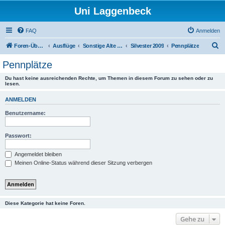
Uni Laggenbeck
FAQ
Anmelden
S
Foren-Übersicht
Ausflüge
Sonstige Alte Ausflüge
Silvester 2009
Pennplätze
u
Pennplätze
c
Du hast keine ausreichenden Rechte, um Themen in diesem Forum zu sehen oder zu
h
lesen.
e
ANMELDEN
Benutzername:
Passwort:
Angemeldet bleiben
Meinen Online-Status während dieser Sitzung verbergen
Diese Kategorie hat keine Foren.
Gehe zu