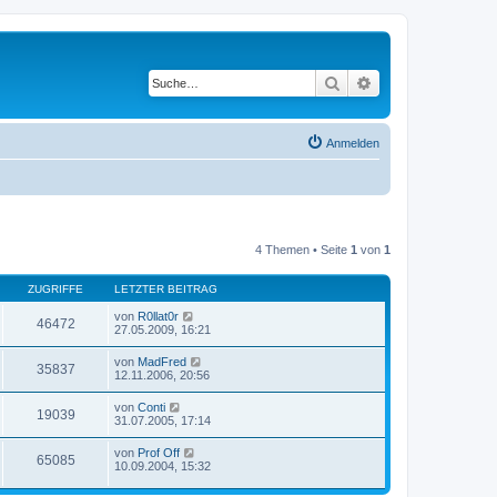
Suche
Erweiterte Suche
Anmelden
4 Themen • Seite
1
von
1
ZUGRIFFE
LETZTER BEITRAG
von
R0llat0r
46472
27.05.2009, 16:21
von
MadFred
35837
12.11.2006, 20:56
von
Conti
19039
31.07.2005, 17:14
von
Prof Off
65085
10.09.2004, 15:32