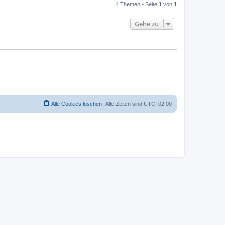
4 Themen • Seite
1
von
1
Gehe zu
Alle Cookies löschen
Alle Zeiten sind
UTC+02:00