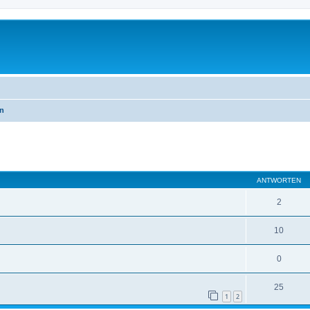
en
eiterte Suche
ANTWORTEN
2
10
0
25
1
2