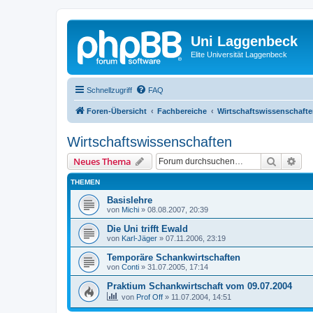
Uni Laggenbeck
Elite Universität Laggenbeck
Schnellzugriff
FAQ
Foren-Übersicht
Fachbereiche
Wirtschaftswissenschaft
Wirtschaftswissenschaften
Suche
Erw
Neues Thema
THEMEN
Basislehre
von
Michi
»
08.08.2007, 20:39
Die Uni trifft Ewald
von
Karl-Jäger
»
07.11.2006, 23:19
Temporäre Schankwirtschaften
von
Conti
»
31.07.2005, 17:14
Praktium Schankwirtschaft vom 09.07.2004
von
Prof Off
»
11.07.2004, 14:51