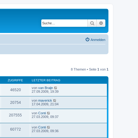
Suche
Erweiterte Suche
Anmelden
8 Themen • Seite
1
von
1
ZUGRIFFE
LETZTER BEITRAG
von
van Braijn
46520
27.09.2009, 19:39
von
maverick
20754
17.04.2009, 21:04
von
Conti
207555
27.03.2009, 09:37
von
Conti
60772
27.03.2009, 09:36