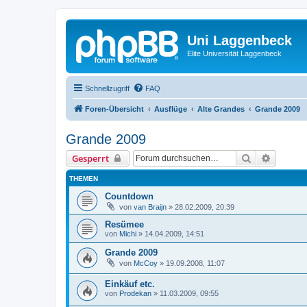
Uni Laggenbeck
Elite Universität Laggenbeck
Schnellzugriff
FAQ
Foren-Übersicht
Ausflüge
Alte Grandes
Grande 2009
Grande 2009
Suche
Erweiter
Gesperrt
THEMEN
Countdown
von
van Braijn
»
28.02.2009, 20:39
Resümee
von
Michi
»
14.04.2009, 14:51
Grande 2009
von
McCoy
»
19.09.2008, 11:07
Einkäuf etc.
von
Prodekan
»
11.03.2009, 09:55