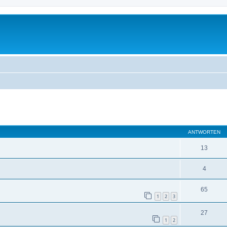
te Suche
ANTWORTEN
13
4
65
1
2
3
27
1
2