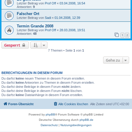
Letzter Beitrag von
Prof Off
«
03.04.2008, 16:54
Antworten:
9
Falscher Ort
Letzter Beitrag von
Sadi
«
01.04.2008, 12:39
Termin Grande 2008
Letzter Beitrag von
Prof Off
«
28.03.2008, 19:51
Antworten:
48
1
2
Gesperrt
7 Themen • Seite
1
von
1
Gehe zu
BERECHTIGUNGEN IN DIESEM FORUM
Du darfst
keine
neuen Themen in diesem Forum erstellen.
Du darfst
keine
Antworten zu Themen in diesem Forum erstellen.
Du darfst deine Beiträge in diesem Forum
nicht
ändern.
Du darfst deine Beiträge in diesem Forum
nicht
löschen.
Du darfst
keine
Dateianhänge in diesem Forum erstellen.
Foren-Übersicht
Alle Cookies löschen
Alle Zeiten sind
UTC+02:00
Powered by
phpBB
® Forum Software © phpBB Limited
Deutsche Übersetzung durch
phpBB.de
Datenschutz
|
Nutzungsbedingungen