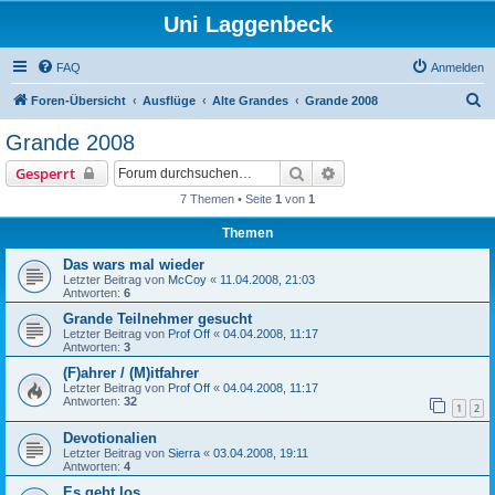
Uni Laggenbeck
FAQ
Anmelden
S
Foren-Übersicht
Ausflüge
Alte Grandes
Grande 2008
u
Grande 2008
c
Suche
Erweiterte Suche
Gesperrt
h
7 Themen • Seite
1
von
1
e
Themen
Das wars mal wieder
Letzter Beitrag von
McCoy
«
11.04.2008, 21:03
Antworten:
6
Grande Teilnehmer gesucht
Letzter Beitrag von
Prof Off
«
04.04.2008, 11:17
Antworten:
3
(F)ahrer / (M)itfahrer
Letzter Beitrag von
Prof Off
«
04.04.2008, 11:17
Antworten:
32
1
2
Devotionalien
Letzter Beitrag von
Sierra
«
03.04.2008, 19:11
Antworten:
4
Es geht los...