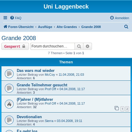
Uni Laggenbeck
FAQ
Anmelden
S
Foren-Übersicht
Ausflüge
Alte Grandes
Grande 2008
u
Grande 2008
c
Suche
Erweiterte Suche
Gesperrt
h
7 Themen • Seite
1
von
1
e
Themen
Das wars mal wieder
Letzter Beitrag von
McCoy
«
11.04.2008, 21:03
Antworten:
6
Grande Teilnehmer gesucht
Letzter Beitrag von
Prof Off
«
04.04.2008, 11:17
Antworten:
3
(F)ahrer / (M)itfahrer
Letzter Beitrag von
Prof Off
«
04.04.2008, 11:17
Antworten:
32
1
2
Devotionalien
Letzter Beitrag von
Sierra
«
03.04.2008, 19:11
Antworten:
4
Es geht los...