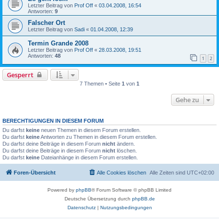
Letzter Beitrag von
Prof Off
«
03.04.2008, 16:54
Antworten:
9
Falscher Ort
Letzter Beitrag von
Sadi
«
01.04.2008, 12:39
Termin Grande 2008
Letzter Beitrag von
Prof Off
«
28.03.2008, 19:51
Antworten:
48
1
2
Gesperrt
7 Themen • Seite
1
von
1
Gehe zu
BERECHTIGUNGEN IN DIESEM FORUM
Du darfst
keine
neuen Themen in diesem Forum erstellen.
Du darfst
keine
Antworten zu Themen in diesem Forum erstellen.
Du darfst deine Beiträge in diesem Forum
nicht
ändern.
Du darfst deine Beiträge in diesem Forum
nicht
löschen.
Du darfst
keine
Dateianhänge in diesem Forum erstellen.
Foren-Übersicht
Alle Cookies löschen
Alle Zeiten sind
UTC+02:00
Powered by
phpBB
® Forum Software © phpBB Limited
Deutsche Übersetzung durch
phpBB.de
Datenschutz
|
Nutzungsbedingungen