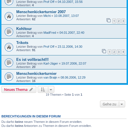
Letzter Beitrag von
Prof Off
«
04.10.2007, 15:56
Antworten:
4
Menschenkickerturnier 2007
Letzter Beitrag von
Michi
«
10.08.2007, 13:07
Antworten:
62
1
2
3
Kohltour
Letzter Beitrag von
MadFred
«
04.01.2007, 22:40
Antworten:
4
Trikots
Letzter Beitrag von
Prof Off
«
23.11.2006, 14:30
Antworten:
91
1
2
3
4
Es ist vollbracht!!!
Letzter Beitrag von
Karl-Jäger
«
19.07.2006, 22:07
Antworten:
20
Menschenkickerturnier
Letzter Beitrag von
van Braijn
«
08.06.2006, 12:29
Antworten:
16
Neues Thema
19 Themen • Seite
1
von
1
Gehe zu
BERECHTIGUNGEN IN DIESEM FORUM
Du darfst
keine
neuen Themen in diesem Forum erstellen.
Du darfst
keine
Antworten zu Themen in diesem Forum erstellen.