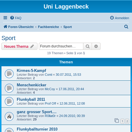
Uni Laggenbeck
FAQ
Anmelden
S
Foren-Übersicht
Fachbereiche
Sport
u
Sport
c
Suche
Erweiterte Suche
Neues Thema
h
19 Themen • Seite
1
von
1
e
Themen
Kirmes-5-Kampf
Letzter Beitrag von
Conti
«
30.07.2011, 15:53
Antworten:
2
Menschenkicker
Letzter Beitrag von
McCoy
«
17.06.2011, 20:44
Antworten:
4
Flunkyball 2011
Letzter Beitrag von
Prof Off
«
12.06.2011, 12:08
ganz grosser Sport....
Letzter Beitrag von
R0llat0r
«
24.09.2010, 00:39
Antworten:
29
1
2
Flunkyballturnier 2010