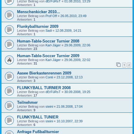
Letzter Beitrag von
dErFüRsT
«
01.08.2010, 13:29
Antworten:
1
Menschenkicker 2010...
Letzter Beitrag von
Prof Off
«
26.05.2010, 23:49
Antworten:
1
Flunkyballturnier 2009
Letzter Beitrag von
Sadi
«
12.08.2009, 14:21
Antworten:
1
Human-Table-Soccer Turnier 2008
Letzter Beitrag von
Karl-Jäger
«
29.06.2009, 22:06
Antworten:
23
Human-Table-Soccer Turnier 2009
Letzter Beitrag von
Karl-Jäger
«
29.06.2009, 22:02
Antworten:
31
1
2
Aasee Bierkastenrennen 2009
Letzter Beitrag von
Conti
«
23.12.2008, 12:13
Antworten:
3
FLUNKYBALL TURNIER 2008
Letzter Beitrag von
dErFüRsT
«
30.09.2008, 19:25
Antworten:
17
Teilnehmer
Letzter Beitrag von
steini
«
21.06.2008, 17:04
Antworten:
9
FLUNKYBALL TUNIER
Letzter Beitrag von
steini
«
10.10.2007, 22:39
Antworten:
6
Anfrage Fußballturnier