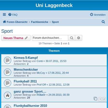
Uni Laggenbeck
FAQ
Anmelden
S
Foren-Übersicht
Fachbereiche
Sport
u
Sport
c
Suche
Erweiterte Suche
Neues Thema
h
19 Themen • Seite
1
von
1
e
Themen
Kirmes-5-Kampf
Letzter Beitrag von
Conti
«
30.07.2011, 15:53
Antworten:
2
Menschenkicker
Letzter Beitrag von
McCoy
«
17.06.2011, 20:44
Antworten:
4
Flunkyball 2011
Letzter Beitrag von
Prof Off
«
12.06.2011, 12:08
ganz grosser Sport....
Letzter Beitrag von
R0llat0r
«
24.09.2010, 00:39
Antworten:
29
1
2
Flunkyballturnier 2010