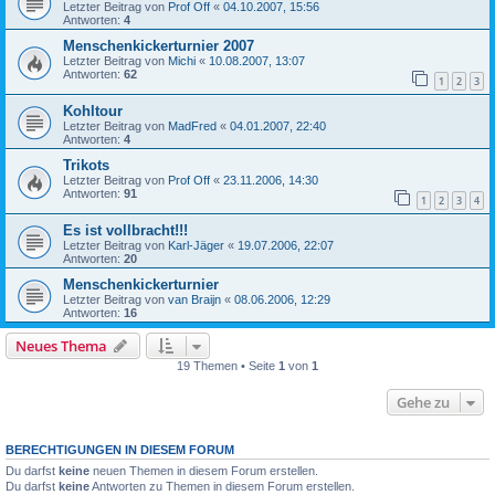
Letzter Beitrag von
Prof Off
«
04.10.2007, 15:56
Antworten:
4
Menschenkickerturnier 2007
Letzter Beitrag von
Michi
«
10.08.2007, 13:07
Antworten:
62
1
2
3
Kohltour
Letzter Beitrag von
MadFred
«
04.01.2007, 22:40
Antworten:
4
Trikots
Letzter Beitrag von
Prof Off
«
23.11.2006, 14:30
Antworten:
91
1
2
3
4
Es ist vollbracht!!!
Letzter Beitrag von
Karl-Jäger
«
19.07.2006, 22:07
Antworten:
20
Menschenkickerturnier
Letzter Beitrag von
van Braijn
«
08.06.2006, 12:29
Antworten:
16
Neues Thema
19 Themen • Seite
1
von
1
Gehe zu
BERECHTIGUNGEN IN DIESEM FORUM
Du darfst
keine
neuen Themen in diesem Forum erstellen.
Du darfst
keine
Antworten zu Themen in diesem Forum erstellen.