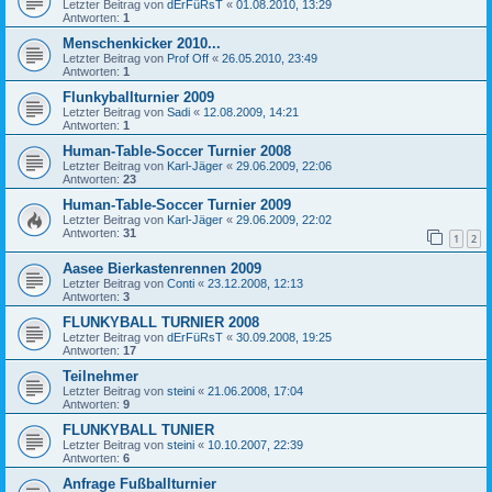
Letzter Beitrag von
dErFüRsT
«
01.08.2010, 13:29
Antworten:
1
Menschenkicker 2010...
Letzter Beitrag von
Prof Off
«
26.05.2010, 23:49
Antworten:
1
Flunkyballturnier 2009
Letzter Beitrag von
Sadi
«
12.08.2009, 14:21
Antworten:
1
Human-Table-Soccer Turnier 2008
Letzter Beitrag von
Karl-Jäger
«
29.06.2009, 22:06
Antworten:
23
Human-Table-Soccer Turnier 2009
Letzter Beitrag von
Karl-Jäger
«
29.06.2009, 22:02
Antworten:
31
1
2
Aasee Bierkastenrennen 2009
Letzter Beitrag von
Conti
«
23.12.2008, 12:13
Antworten:
3
FLUNKYBALL TURNIER 2008
Letzter Beitrag von
dErFüRsT
«
30.09.2008, 19:25
Antworten:
17
Teilnehmer
Letzter Beitrag von
steini
«
21.06.2008, 17:04
Antworten:
9
FLUNKYBALL TUNIER
Letzter Beitrag von
steini
«
10.10.2007, 22:39
Antworten:
6
Anfrage Fußballturnier