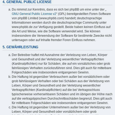
4. GENERAL PUBLIC LICENSE
Du nimmst zur Kenntnis, dass es sich bei phpBB um eine unter der „
GNU General Public License v2
“ (GPL) bereitgestellten Foren-Software
von phpBB Limited (www.phpbb.com) handelt; deutschsprachige
Informationen werden durch die deutschsprachige Community unter
www.phpbb.de zur Verfügung gestellt. Beide haben keinen Einfluss auf
die Art und Weise, wie die Software verwendet wird. Sie können
insbesondere die Verwendung der Software für bestimmte Zwecke nicht
untersagen oder auf Inhalte fremder Foren Einfluss nehmen.
5. GEWÄHRLEISTUNG
Der Betreiber haftet mit Ausnahme der Verletzung von Leben, Körper
und Gesundheit und der Verletzung wesentlicher Vertragspflichten
(Kardinalpflichten) nur für Schäden, die auf ein vorsätzliches oder grob
fahrlässiges Verhalten zurückzuführen sind. Dies gilt auch für mittelbare
Folgeschäden wie insbesondere entgangenen Gewinn.
Die Haftung ist gegenüber Verbrauchern außer bei vorsätzlichem oder
grob fahrlässigem Verhalten oder bei Schäden aus der Verletzung von
Leben, Körper und Gesundheit und der Verletzung wesentlicher
Vertragspflichten (Kardinalpflichten) auf die bei Vertragsschluss
typischerweise vorhersehbaren Schäden und im übrigen der Höhe nach
auf die vertragstypischen Durchschnittsschäden begrenzt. Dies gilt auch
für mittelbare Folgeschäden wie insbesondere entgangenen Gewinn.
Die Haftung ist gegenüber Unternehmern außer bei der Verletzung von
Leben, Körper und Gesundheit oder vorsätzlichem oder grob