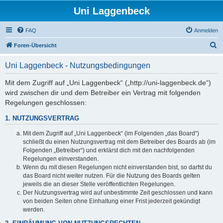
Uni Laggenbeck
FAQ
Anmelden
S
Foren-Übersicht
u
Uni Laggenbeck - Nutzungsbedingungen
c
h
Mit dem Zugriff auf „Uni Laggenbeck“ („http://uni-laggenbeck.de“)
wird zwischen dir und dem Betreiber ein Vertrag mit folgenden
e
Regelungen geschlossen:
1. NUTZUNGSVERTRAG
Mit dem Zugriff auf „Uni Laggenbeck“ (im Folgenden „das Board“)
schließt du einen Nutzungsvertrag mit dem Betreiber des Boards ab (im
Folgenden „Betreiber“) und erklärst dich mit den nachfolgenden
Regelungen einverstanden.
Wenn du mit diesen Regelungen nicht einverstanden bist, so darfst du
das Board nicht weiter nutzen. Für die Nutzung des Boards gelten
jeweils die an dieser Stelle veröffentlichten Regelungen.
Der Nutzungsvertrag wird auf unbestimmte Zeit geschlossen und kann
von beiden Seiten ohne Einhaltung einer Frist jederzeit gekündigt
werden.