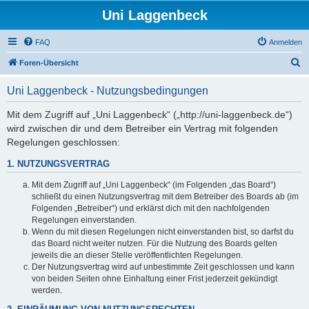
Uni Laggenbeck
FAQ
Anmelden
S
Foren-Übersicht
u
Uni Laggenbeck - Nutzungsbedingungen
c
h
Mit dem Zugriff auf „Uni Laggenbeck“ („http://uni-laggenbeck.de“)
wird zwischen dir und dem Betreiber ein Vertrag mit folgenden
e
Regelungen geschlossen:
1. NUTZUNGSVERTRAG
Mit dem Zugriff auf „Uni Laggenbeck“ (im Folgenden „das Board“)
schließt du einen Nutzungsvertrag mit dem Betreiber des Boards ab (im
Folgenden „Betreiber“) und erklärst dich mit den nachfolgenden
Regelungen einverstanden.
Wenn du mit diesen Regelungen nicht einverstanden bist, so darfst du
das Board nicht weiter nutzen. Für die Nutzung des Boards gelten
jeweils die an dieser Stelle veröffentlichten Regelungen.
Der Nutzungsvertrag wird auf unbestimmte Zeit geschlossen und kann
von beiden Seiten ohne Einhaltung einer Frist jederzeit gekündigt
werden.