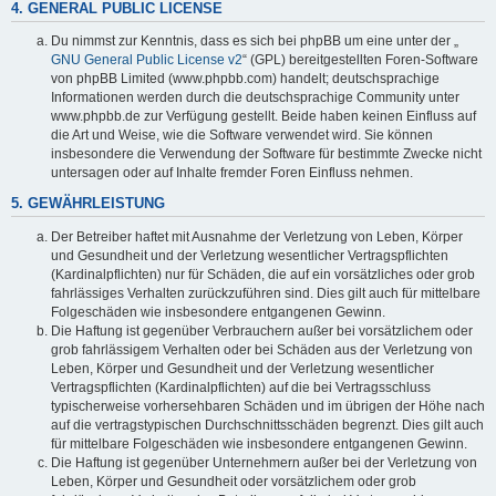
4. GENERAL PUBLIC LICENSE
Du nimmst zur Kenntnis, dass es sich bei phpBB um eine unter der „
GNU General Public License v2
“ (GPL) bereitgestellten Foren-Software
von phpBB Limited (www.phpbb.com) handelt; deutschsprachige
Informationen werden durch die deutschsprachige Community unter
www.phpbb.de zur Verfügung gestellt. Beide haben keinen Einfluss auf
die Art und Weise, wie die Software verwendet wird. Sie können
insbesondere die Verwendung der Software für bestimmte Zwecke nicht
untersagen oder auf Inhalte fremder Foren Einfluss nehmen.
5. GEWÄHRLEISTUNG
Der Betreiber haftet mit Ausnahme der Verletzung von Leben, Körper
und Gesundheit und der Verletzung wesentlicher Vertragspflichten
(Kardinalpflichten) nur für Schäden, die auf ein vorsätzliches oder grob
fahrlässiges Verhalten zurückzuführen sind. Dies gilt auch für mittelbare
Folgeschäden wie insbesondere entgangenen Gewinn.
Die Haftung ist gegenüber Verbrauchern außer bei vorsätzlichem oder
grob fahrlässigem Verhalten oder bei Schäden aus der Verletzung von
Leben, Körper und Gesundheit und der Verletzung wesentlicher
Vertragspflichten (Kardinalpflichten) auf die bei Vertragsschluss
typischerweise vorhersehbaren Schäden und im übrigen der Höhe nach
auf die vertragstypischen Durchschnittsschäden begrenzt. Dies gilt auch
für mittelbare Folgeschäden wie insbesondere entgangenen Gewinn.
Die Haftung ist gegenüber Unternehmern außer bei der Verletzung von
Leben, Körper und Gesundheit oder vorsätzlichem oder grob