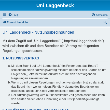
Uni Laggenbeck
FAQ
Anmelden
S
Foren-Übersicht
u
Uni Laggenbeck - Nutzungsbedingungen
c
h
Mit dem Zugriff auf „Uni Laggenbeck“ („http://uni-laggenbeck.de“)
wird zwischen dir und dem Betreiber ein Vertrag mit folgenden
e
Regelungen geschlossen:
1. NUTZUNGSVERTRAG
Mit dem Zugriff auf „Uni Laggenbeck“ (im Folgenden „das Board“)
schließt du einen Nutzungsvertrag mit dem Betreiber des Boards ab (im
Folgenden „Betreiber“) und erklärst dich mit den nachfolgenden
Regelungen einverstanden.
Wenn du mit diesen Regelungen nicht einverstanden bist, so darfst du
das Board nicht weiter nutzen. Für die Nutzung des Boards gelten
jeweils die an dieser Stelle veröffentlichten Regelungen.
Der Nutzungsvertrag wird auf unbestimmte Zeit geschlossen und kann
von beiden Seiten ohne Einhaltung einer Frist jederzeit gekündigt
werden.