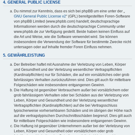
4. GENERAL PUBLIC LICENSE
Du nimmst zur Kenntnis, dass es sich bei phpBB um eine unter der „
GNU General Public License v2
“ (GPL) bereitgestellten Foren-Software
von phpBB Limited (www.phpbb.com) handelt; deutschsprachige
Informationen werden durch die deutschsprachige Community unter
www.phpbb.de zur Verfügung gestellt. Beide haben keinen Einfluss auf
die Art und Weise, wie die Software verwendet wird. Sie können
insbesondere die Verwendung der Software für bestimmte Zwecke nicht
untersagen oder auf Inhalte fremder Foren Einfluss nehmen.
5. GEWÄHRLEISTUNG
Der Betreiber haftet mit Ausnahme der Verletzung von Leben, Körper
und Gesundheit und der Verletzung wesentlicher Vertragspflichten
(Kardinalpflichten) nur für Schäden, die auf ein vorsätzliches oder grob
fahrlässiges Verhalten zurückzuführen sind. Dies gilt auch für mittelbare
Folgeschäden wie insbesondere entgangenen Gewinn.
Die Haftung ist gegenüber Verbrauchern außer bei vorsätzlichem oder
grob fahrlässigem Verhalten oder bei Schäden aus der Verletzung von
Leben, Körper und Gesundheit und der Verletzung wesentlicher
Vertragspflichten (Kardinalpflichten) auf die bei Vertragsschluss
typischerweise vorhersehbaren Schäden und im übrigen der Höhe nach
auf die vertragstypischen Durchschnittsschäden begrenzt. Dies gilt auch
für mittelbare Folgeschäden wie insbesondere entgangenen Gewinn.
Die Haftung ist gegenüber Unternehmern außer bei der Verletzung von
Leben, Körper und Gesundheit oder vorsätzlichem oder grob