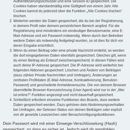
Authentifizierungsschlüssel und eine Session-ID gespeichert. Die
Cookies haben standardmäßig eine Gültigkeit von einem Jahr. Alle
Cookies kannst du jederzeit über die Funktion „Alle Cookies löschen“
löschen.
Weiterhin werden die Daten gespeichert, die du bei der Registrierung,
in deinem Profil oder deinem persönlichem Bereich angibst. Für die
Registrierung sind mindestens ein eindeutiger Benutzername, eine E-
Mail-Adresse und ein Passwort notwendig. Wenn durch den Betreiber
weitere Daten als notwendig festgelegt wurden, so ist dies für dich vor
deren Eingabe ersichtlich.
Wenn du einen Beitrag oder eine private Nachricht erstellst, so werden
die dort eingegebenen Daten ebenfalls gespeichert. Gleiches gilt, wenn
du einen Beitrag als Entwurf zwischenspeicherst. In diesen Fällen wird
auch deine IP-Adresse gespeichert. Die IP-Adresse wird weiterhin bei
folgenden Aktionen gespeichert: Löschen und Ändern von Beiträgen
(dazu zählen Private Nachrichten und Umfragen), Änderungen an
zentralen Profildaten (E-Mail-Adresse, Kontoaktivierung, Benutzer-
Passwort) und gescheiterte Anmeldeversuche. Die von deinem Browser
übermittelte Browser-Kennzeichnung (User Agent) wird nur in der „Wer
ist online?“-Funktion angezeigt und nicht dauerhaft gespeichert.
Schließlich erfordern einzelne Funktionen des Boards, dass weitere
Daten gespeichert werden. Dazu gehören dein Abstimmungsverhalten
bei Umfragen, der Gelesen-Status von deinen Beiträgen oder explizit
von dir gesetzte Lesezeichen oder Benachrichtigungsfunktionen.
Dein Passwort wird mit einer Einwege-Verschlüsselung (Hash)
gespeichert, so dass es sicher ist. Jedoch wird dir empfohlen,