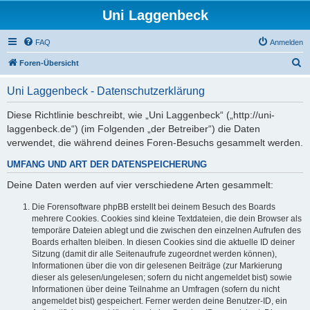
Uni Laggenbeck
FAQ
Anmelden
S
Foren-Übersicht
u
Uni Laggenbeck - Datenschutzerklärung
c
h
Diese Richtlinie beschreibt, wie „Uni Laggenbeck“ („http://uni-
laggenbeck.de“) (im Folgenden „der Betreiber“) die Daten
e
verwendet, die während deines Foren-Besuchs gesammelt werden.
UMFANG UND ART DER DATENSPEICHERUNG
Deine Daten werden auf vier verschiedene Arten gesammelt:
Die Forensoftware phpBB erstellt bei deinem Besuch des Boards
mehrere Cookies. Cookies sind kleine Textdateien, die dein Browser als
temporäre Dateien ablegt und die zwischen den einzelnen Aufrufen des
Boards erhalten bleiben. In diesen Cookies sind die aktuelle ID deiner
Sitzung (damit dir alle Seitenaufrufe zugeordnet werden können),
Informationen über die von dir gelesenen Beiträge (zur Markierung
dieser als gelesen/ungelesen; sofern du nicht angemeldet bist) sowie
Informationen über deine Teilnahme an Umfragen (sofern du nicht
angemeldet bist) gespeichert. Ferner werden deine Benutzer-ID, ein