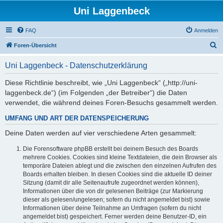
Uni Laggenbeck
FAQ
Anmelden
S
Foren-Übersicht
u
Uni Laggenbeck - Datenschutzerklärung
c
h
Diese Richtlinie beschreibt, wie „Uni Laggenbeck“ („http://uni-
laggenbeck.de“) (im Folgenden „der Betreiber“) die Daten
e
verwendet, die während deines Foren-Besuchs gesammelt werden.
UMFANG UND ART DER DATENSPEICHERUNG
Deine Daten werden auf vier verschiedene Arten gesammelt:
Die Forensoftware phpBB erstellt bei deinem Besuch des Boards
mehrere Cookies. Cookies sind kleine Textdateien, die dein Browser als
temporäre Dateien ablegt und die zwischen den einzelnen Aufrufen des
Boards erhalten bleiben. In diesen Cookies sind die aktuelle ID deiner
Sitzung (damit dir alle Seitenaufrufe zugeordnet werden können),
Informationen über die von dir gelesenen Beiträge (zur Markierung
dieser als gelesen/ungelesen; sofern du nicht angemeldet bist) sowie
Informationen über deine Teilnahme an Umfragen (sofern du nicht
angemeldet bist) gespeichert. Ferner werden deine Benutzer-ID, ein