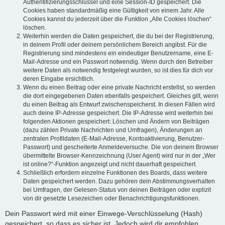
Authentifizierungsschlüssel und eine Session-ID gespeichert. Die
Cookies haben standardmäßig eine Gültigkeit von einem Jahr. Alle
Cookies kannst du jederzeit über die Funktion „Alle Cookies löschen“
löschen.
Weiterhin werden die Daten gespeichert, die du bei der Registrierung,
in deinem Profil oder deinem persönlichem Bereich angibst. Für die
Registrierung sind mindestens ein eindeutiger Benutzername, eine E-
Mail-Adresse und ein Passwort notwendig. Wenn durch den Betreiber
weitere Daten als notwendig festgelegt wurden, so ist dies für dich vor
deren Eingabe ersichtlich.
Wenn du einen Beitrag oder eine private Nachricht erstellst, so werden
die dort eingegebenen Daten ebenfalls gespeichert. Gleiches gilt, wenn
du einen Beitrag als Entwurf zwischenspeicherst. In diesen Fällen wird
auch deine IP-Adresse gespeichert. Die IP-Adresse wird weiterhin bei
folgenden Aktionen gespeichert: Löschen und Ändern von Beiträgen
(dazu zählen Private Nachrichten und Umfragen), Änderungen an
zentralen Profildaten (E-Mail-Adresse, Kontoaktivierung, Benutzer-
Passwort) und gescheiterte Anmeldeversuche. Die von deinem Browser
übermittelte Browser-Kennzeichnung (User Agent) wird nur in der „Wer
ist online?“-Funktion angezeigt und nicht dauerhaft gespeichert.
Schließlich erfordern einzelne Funktionen des Boards, dass weitere
Daten gespeichert werden. Dazu gehören dein Abstimmungsverhalten
bei Umfragen, der Gelesen-Status von deinen Beiträgen oder explizit
von dir gesetzte Lesezeichen oder Benachrichtigungsfunktionen.
Dein Passwort wird mit einer Einwege-Verschlüsselung (Hash)
gespeichert, so dass es sicher ist. Jedoch wird dir empfohlen,