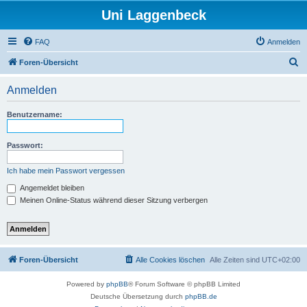
Uni Laggenbeck
FAQ
Anmelden
S
Foren-Übersicht
u
Anmelden
c
h
Benutzername:
e
Passwort:
Ich habe mein Passwort vergessen
Angemeldet bleiben
Meinen Online-Status während dieser Sitzung verbergen
Foren-Übersicht
Alle Cookies löschen
Alle Zeiten sind
UTC+02:00
Powered by
phpBB
® Forum Software © phpBB Limited
Deutsche Übersetzung durch
phpBB.de